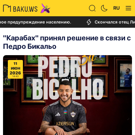
RU
едупреждение населению.
Скончался отец Лионеля
"Карабах" принял решение в связи с
Педро Бикальо
11
ИЮН
2026
14:43