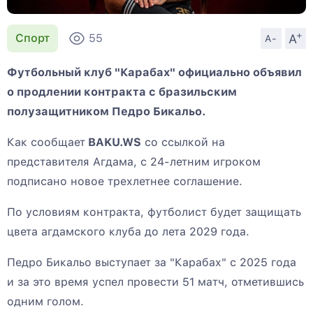
+
A
Спорт
55
A-
Футбольный клуб "Карабах" официально объявил
о продлении контракта с бразильским
полузащитником Педро Бикальо.
Как сообщает
BAKU.WS
со ссылкой на
представителя Агдама, с 24-летним игроком
подписано новое трехлетнее соглашение.
По условиям контракта, футболист будет защищать
цвета агдамского клуба до лета 2029 года.
Педро Бикальо выступает за "Карабах" с 2025 года
и за это время успел провести 51 матч, отметившись
одним голом.