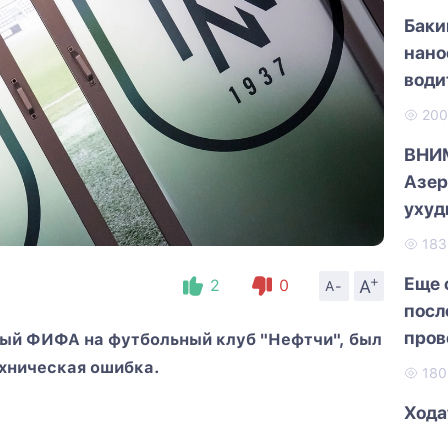
Баки
нано
води
20
ВНИ
Азер
ухуд
18
+
Еще 
A
2
0
A-
посл
пров
ый ФИФА на футбольный клуб "Нефтчи", был
Мам
ехническая ошибка.
18
Хода