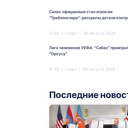
Салах официально стал игроком
"Трабзонспора": раскрыты детали контр
60
Спорт
06 августа 2026
Лига чемпионов УЕФА: "Сабах" проигра
"Орхусу"
76
Спорт
05 августа 2026
Последние новос