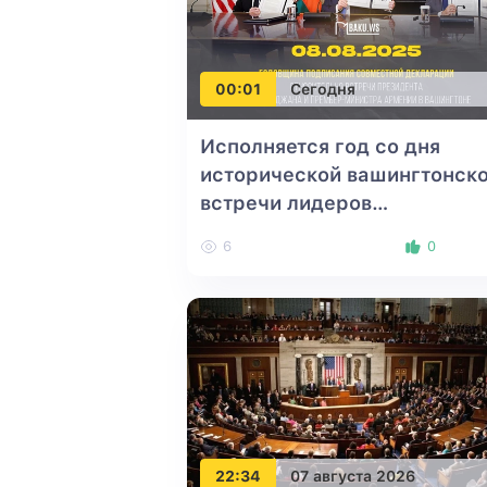
00:01
Сегодня
Исполняется год со дня
исторической вашингтонск
встречи лидеров
Азербайджана, США и
6
0
Армении
22:34
07 августа 2026