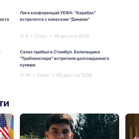
Лига конференций УЕФА: "Карабах"
акта
встретится с киевским "Динамо"
8
Спорт
06 августа 2026
л
Салах прибыл в Стамбул. Болельщики
"Трабзонспора" встретили долгожданного
кумира
40
Спорт
05 августа 2026
ти