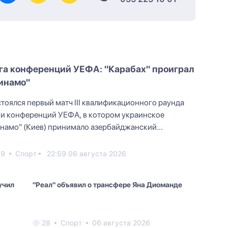
га конференций УЕФА: "Карабах" проиграл
инамо"
тоялся первый матч III квалификационного раунда
и конференций УЕФА, в котором украинское
намо" (Киев) принимало азербайджанский
рабах". Игра прошла...
39
Спорт
22:59 06 августа 2026
учил
"Реал" объявил о трансфере Яна Диоманде
28
Спорт
06 августа 2026