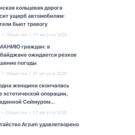
нская кольцевая дорога
сит ущерб автомобилям:
тели бьют тревогу
0
Общество
07 августа 2026
МАНИЮ граждан: в
байджане ожидается резкое
шение погоды
3
Общество
07 августа 2026
одна женщина скончалась
е эстетической операции,
еденной Сеймуром
едовым
0
Общество
07 августа 2026
тайство Arzum удовлетворено