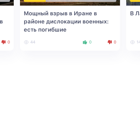
а
Мощный взрыв в Иране в
В 
в
районе дислокации военных:
есть погибшие
0
44
0
0
1