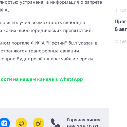
лностью устранена, а информация о запрете
ИФА.
16
Прог
вновь получил возможность свободно
8 ав
з каких-либо юридических препятствий.
14
ьном портале ФИФА "Нефтчи" был указан в
остраняются трансферные санкции.
 вопрос будет решён в кратчайшие сроки.
вости на нашем канале в WhatsApp
Горячая линия
055 225 10 01