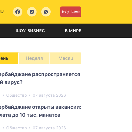
RU
Live
ШОУ-БИЗНЕС
В МИРЕ
ень
Неделя
Месяц
ербайджане распространяется
й вирус?
0
Общество
07 августа 2026
ербайджане открыты вакансии:
лата до 10 тыс. манатов
8
Общество
07 августа 2026