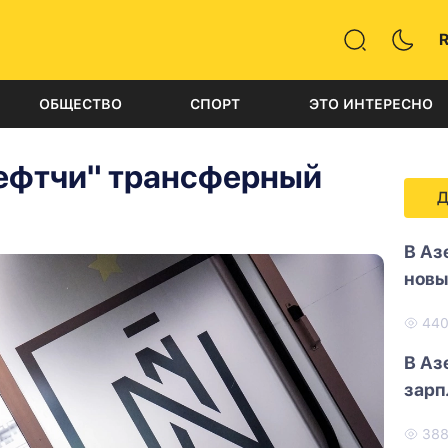
ОБЩЕСТВО
СПОРТ
ЭТО ИНТЕРЕСНО
ефтчи" трансферный
Д
В Аз
новы
44
В Аз
зарп
38