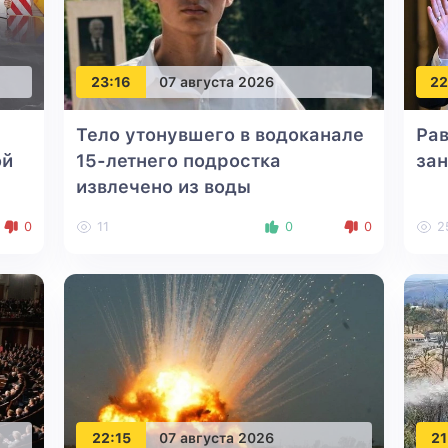
23:16
07 августа 2026
22
Тело утонувшего в водоканале
Рав
ой
15-летнего подростка
за
извлечено из воды
0
11
0
0
2
22:15
07 августа 2026
21