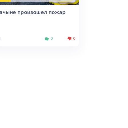
Лачыне произошел пожар
4
0
0