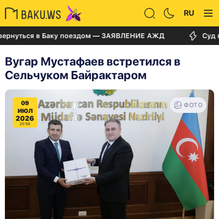
RU
ться в Баку поездом — ЗАЯВЛЕНИЕ АЖД
Суд по делу
Вугар Мустафаев встретился в
Сельчуком Байрактаром
09
ФОТО
ИЮЛ
2026
20:56