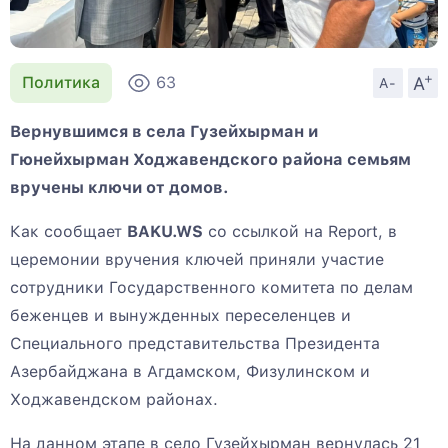
+
A
Политика
63
A-
Вернувшимся в села Гузейхырман и
Гюнейхырман Ходжавендского района семьям
вручены ключи от домов.
Как сообщает
BAKU.WS
со ссылкой на Report, в
церемонии вручения ключей приняли участие
сотрудники Государственного комитета по делам
беженцев и вынужденных переселенцев и
Специального представительства Президента
Азербайджана в Агдамском, Физулинском и
Ходжавендском районах.
На данном этапе в село Гузейхырман вернулась 21