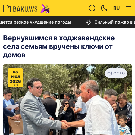
RU
езкое ухудшение погоды
Сильный пожар в центре 
Вернувшимся в ходжавендские
села семьям вручены ключи от
домов
08
ФОТО
ИЮЛ
2026
15:45