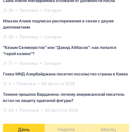
Сына Абеля Магеррамова отозвали от должности посла
28
Политика
Сегодня
Ильхам Алиев подписал распоряжения в связи с двумя
дипломатами
29
Политика
Сегодня
"Кязым Селиверстов" или "Давид Аббасов": как попался
"герой казино"?
77
Политика
Сегодня
Глава МИД Азербайджана посетил посольство страны в Киеве
2
Политика
06 августа 2026
Темное прошлое Варданяна: почему американский писатель
встал на защиту одиозной фигуры?
34
Политика
06 августа 2026
День
Неделя
Месяц