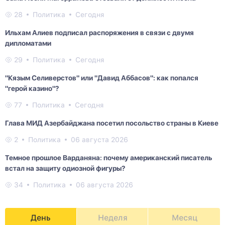
28
Политика
Сегодня
Ильхам Алиев подписал распоряжения в связи с двумя
дипломатами
29
Политика
Сегодня
"Кязым Селиверстов" или "Давид Аббасов": как попался
"герой казино"?
77
Политика
Сегодня
Глава МИД Азербайджана посетил посольство страны в Киеве
2
Политика
06 августа 2026
Темное прошлое Варданяна: почему американский писатель
встал на защиту одиозной фигуры?
34
Политика
06 августа 2026
День
Неделя
Месяц