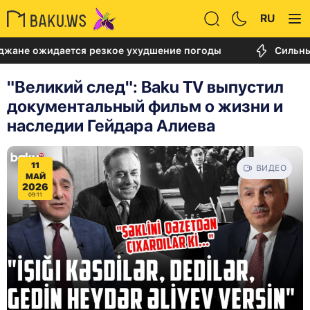
RU
идается резкое ухудшение погоды
Сильный пожар
"Великий след": Baku TV выпустил
документальный фильм о жизни и
наследии Гейдара Алиева
11
ВИДЕО
МАЙ
2026
09:11