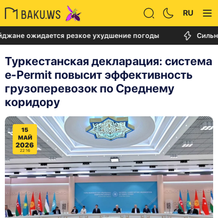
RU
ожидается резкое ухудшение погоды
Сильный пож
Туркестанская декларация: cистема
e-Permit повысит эффективность
грузоперевозок по Среднему
коридору
15
МАЙ
2026
22:16