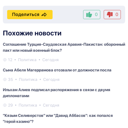
Поделиться
0
0
Похожие новости
Соглашение Турция-Саудовская Аравия-Пакистан: оборонный
пакт или новый военный блок?
12
Политика
Сегодня
Сына Абеля Магеррамова отозвали от должности посла
35
Политика
Сегодня
Ильхам Алиев подписал распоряжения в связи с двумя
дипломатами
29
Политика
Сегодня
"Кязым Селиверстов" или "Давид Аббасов": как попался
"герой казино"?