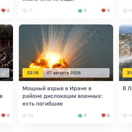
0
11
0
0
2
22:15
07 августа 2026
21
а
Мощный взрыв в Иране в
В 
в
районе дислокации военных:
есть погибшие
0
44
0
0
1