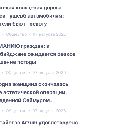
нская кольцевая дорога
сит ущерб автомобилям:
тели бьют тревогу
0
Общество
07 августа 2026
МАНИЮ граждан: в
байджане ожидается резкое
шение погоды
3
Общество
07 августа 2026
одна женщина скончалась
е эстетической операции,
еденной Сеймуром
едовым
0
Общество
07 августа 2026
тайство Arzum удовлетворено