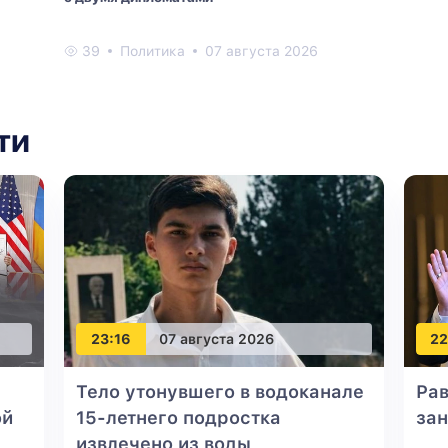
39
Политика
07 августа 2026
ти
23:16
07 августа 2026
22
Тело утонувшего в водоканале
Рав
ой
15-летнего подростка
за
извлечено из воды