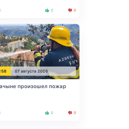
5
0
0
:58
07 августа 2026
Лачыне произошел пожар
4
0
0