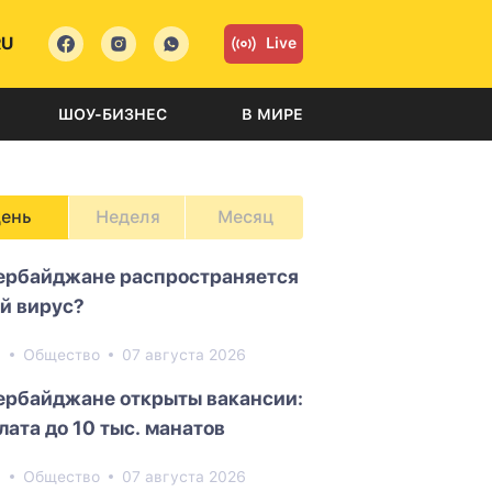
RU
Live
ШОУ-БИЗНЕС
В МИРЕ
ень
Неделя
Месяц
ербайджане распространяется
й вирус?
0
Общество
07 августа 2026
ербайджане открыты вакансии:
лата до 10 тыс. манатов
8
Общество
07 августа 2026