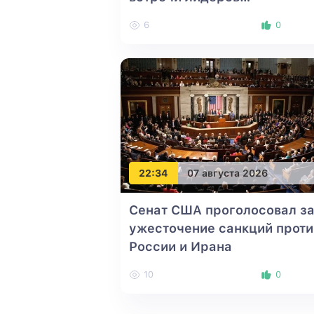
Азербайджана, США и
6
0
Армении
22:34
07 августа 2026
Сенат США проголосовал з
ужесточение санкций проти
России и Ирана
10
0