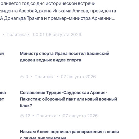
олняется год со дня исторической встречи
зидента Азербайджана Ильхама Алиева, президента
 Дональда Трампа и премьер-министра Армении
ола Пашиняна, с...
6
Политика
00:01 08 августа 2026
ой
Министр спорта Ирана посетил Бакинский
дворец водных видов спорта
0
Политика
07 августа 2026
ана
Соглашение Турция-Саудовская Аравия-
ет
Пакистан: оборонный пакт или новый военный
блок?
12
Политика
07 августа 2026
Ильхам Алиев подписал распоряжения в связи
с двумя дипломатами