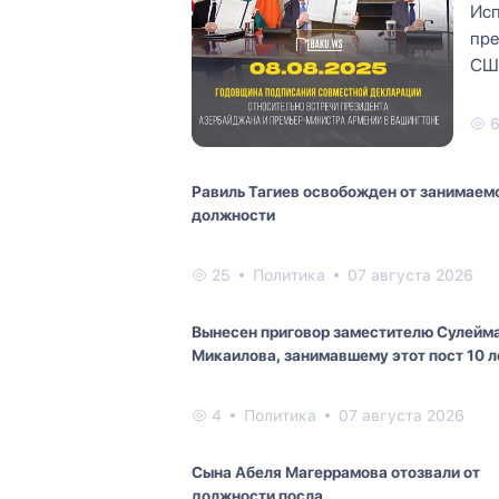
Исп
пре
США
Ник
Равиль Тагиев освобожден от занимаем
должности
25
Политика
07 августа 2026
Вынесен приговор заместителю Сулейм
Микаилова, занимавшему этот пост 10 л
4
Политика
07 августа 2026
Сына Абеля Магеррамова отозвали от
должности посла