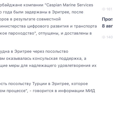
байджане компании "Caspian Marine Services
16
го года были задержаны в Эритрее, после
Прог
оров в результате совместной
8 ав
нистерства цифрового развития и транспорта
ое пароходство", отпущены, и доставлены в
14
удна в Эритрее через посольство
м оказывалась консульская поддержка, а
щие меры для надлежащего удовлетворения их
сть посольству Турции в Эритрее, которое
том процессе", - говорится в информации МИД