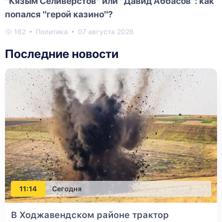
"Кязым Селиверстов" или "Давид Аббасов": как
попался "герой казино"?
162
Политика
07 августа 2026
Последние новости
11:14
Сегодня
В Ходжавендском районе трактор