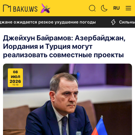
RU
идается резкое ухудшение погоды
Сильный пожар
Джейхун Байрамов: Азербайджан,
Иордания и Турция могут
реализовать совместные проекты
08
ИЮЛ
2026
15:19