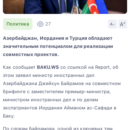
+
A
Политика
27
A-
Азербайджан, Иордания и Турция обладают
значительным потенциалом для реализации
совместных проектов.
Как сообщает
BAKU.WS
со ссылкой на Report, об
этом заявил министр иностранных дел
Азербайджана Джейхун Байрамов на совместном
брифинге с заместителем премьер-министра,
министром иностранных дел и по делам
экспатриантов Иордании Айманом ас-Сафади в
Баку.
По словам Байрамова, одной из ключевых тем