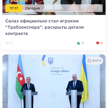
17:17
Сегодня
Салах официально стал игроком
"Трабзонспора": раскрыты детали
контракта
0
0
0
ФОТО