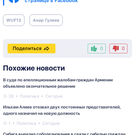
странице в Facebook
WUF13
Анар Гулиев
Поделиться
0
0
Похожие новости
В суде по апелляционным жалобам граждан Армении
объявлено окончательное решение
28
Политика
Сегодня
Ильхам Алиев отозвал двух постоянных представителей,
одного назначил на новую должность
1
Политика
Сегодня
Сибига выразил соболезнования в связи с гибелью граждан