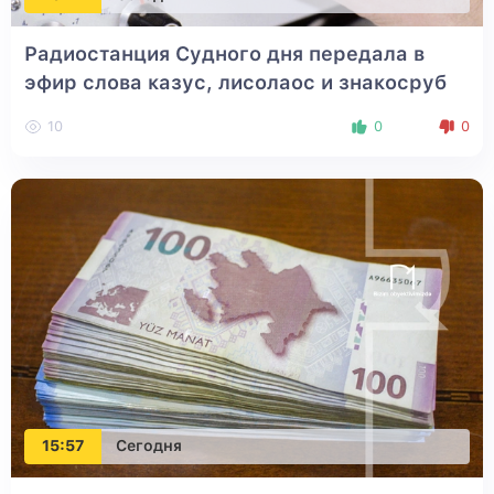
Радиостанция Судного дня передала в
эфир слова казус, лисолаос и знакосруб
10
0
0
15:57
Сегодня