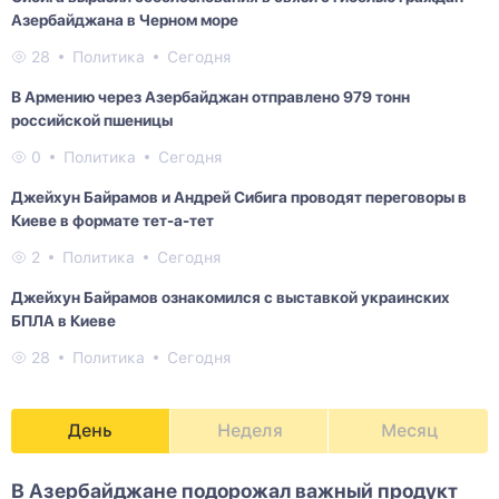
Азербайджана в Черном море
28
Политика
Сегодня
В Армению через Азербайджан отправлено 979 тонн
российской пшеницы
0
Политика
Сегодня
Джейхун Байрамов и Андрей Сибига проводят переговоры в
Киеве в формате тет-а-тет
2
Политика
Сегодня
Джейхун Байрамов ознакомился с выставкой украинских
БПЛА в Киеве
28
Политика
Сегодня
День
Неделя
Месяц
В Азербайджане подорожал важный продукт