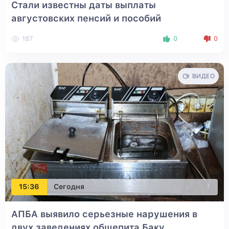
Стали известны даты выплаты
августовских пенсий и пособий
187
0
0
ВИДЕО
15:36
Сегодня
AПБA выявило серьезные нарушения в
двух заведениях общепита Баку