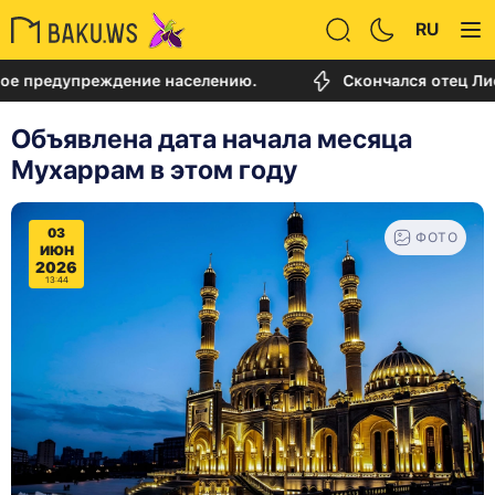
RU
упреждение населению.
Скончался отец Лионеля М
Объявлена дата начала месяца
Мухаррам в этом году
03
ФОТО
ИЮН
2026
13:44