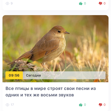
9
0
0
09:56
Сегодня
Все птицы в мире строят свои песни из
одних и тех же восьми звуков
17
0
0