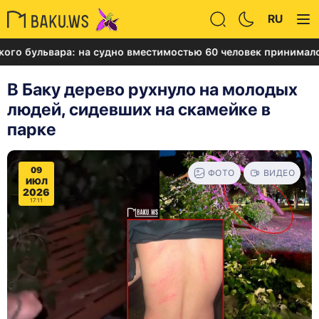
RU
львара: на судно вместимостью 60 человек принималось 43
В Баку дерево рухнуло на молодых
людей, сидевших на скамейке в
парке
09
ФОТО
ВИДЕО
ИЮЛ
2026
17:11