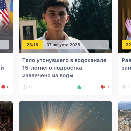
23:16
07 августа 2026
22
Тело утонувшего в водоканале
Рав
ой
15-летнего подростка
за
извлечено из воды
0
11
0
0
7