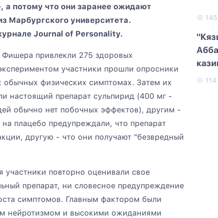
, а потому что они заранее ожидают
14
 из Марбургского университета.
рнале Journal of Personality.
"Кяз
Абба
 Фишера привлекли 275 здоровых
кази
д экспериментом участники прошли опросники
11
х обычных физических симптомах. Затем их
ли настоящий препарат сульпирид (400 мг -
дей обычно нет побочных эффектов), другим -
 на плацебо предупреждали, что препарат
кции, другую - что они получают "безвредный
я участники повторно оценивали свое
льный препарат, ни словесное предупреждение
роста симптомов. Главным фактором были
ким нейротизмом и высокими ожиданиями