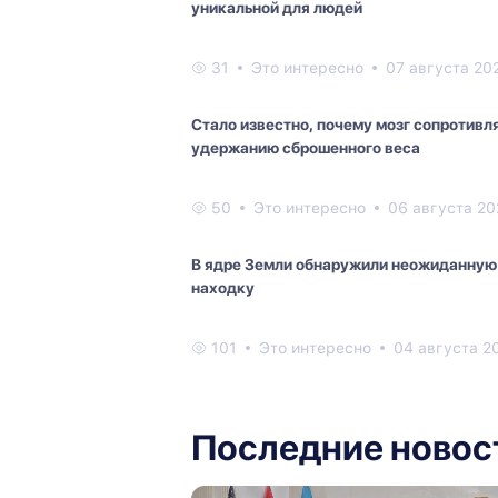
уникальной для людей
31
Это интересно
07 августа 20
Стало известно, почему мозг сопротивл
удержанию сброшенного веса
50
Это интересно
06 августа 20
В ядре Земли обнаружили неожиданную
находку
101
Это интересно
04 августа 2
Последние новос