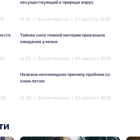
несуществующий в природе вирус
26
23
Это интересно
07 августа 2026
яется
Тайная сила темной материи превзошла
ожидания ученых
26
55
Это интересно
05 августа 2026
Названа неочевидная причину проблем со
сном летом
026
36
Это интересно
03 августа 2026
ти