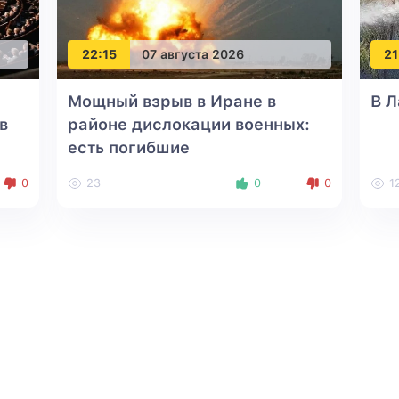
22:15
07 августа 2026
21
а
Мощный взрыв в Иране в
В 
в
районе дислокации военных:
есть погибшие
0
23
0
0
1