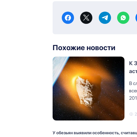
Похожие новости
К 
ас
В с
все
201
объ
У обезьян выявили особенность, счита