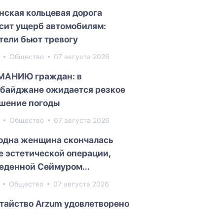
нская кольцевая дорога
сит ущерб автомобилям:
тели бьют тревогу
4
Общество
07 августа 2026
МАНИЮ граждан: в
байджане ожидается резкое
шение погоды
0
Общество
07 августа 2026
одна женщина скончалась
е эстетической операции,
еденной Сеймуром
едовым
5
Общество
07 августа 2026
тайство Arzum удовлетворено