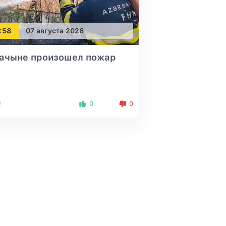
:58
07 августа 2026
Лачыне произошел пожар
2
0
0