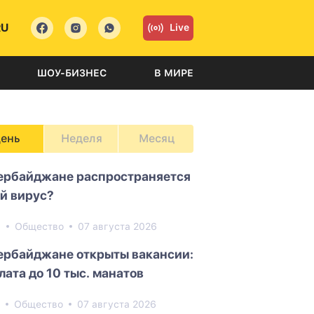
RU
Live
ШОУ-БИЗНЕС
В МИРЕ
ень
Неделя
Месяц
ербайджане распространяется
й вирус?
6
Общество
07 августа 2026
ербайджане открыты вакансии:
лата до 10 тыс. манатов
2
Общество
07 августа 2026