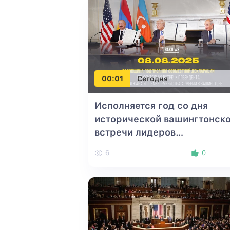
00:01
Сегодня
Исполняется год со дня
исторической вашингтонск
встречи лидеров
Азербайджана, США и
6
0
Армении