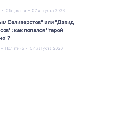
5
Общество
07 августа 2026
ым Селиверстов" или "Давид
сов": как попался "герой
но"?
4
Политика
07 августа 2026