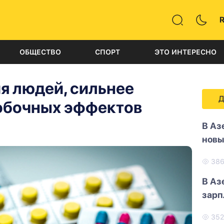
ОБЩЕСТВО
СПОРТ
ЭТО ИНТЕРЕСНО
я людей, сильнее
Д
обочных эффектов
В Аз
новы
38
В Аз
зарп
35