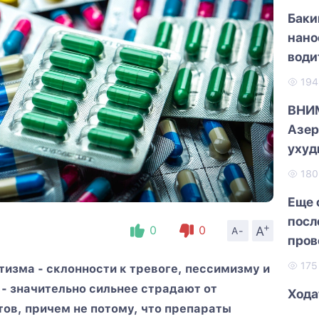
Баки
нано
води
19
ВНИ
Азер
ухуд
18
Еще 
посл
+
A
0
0
A-
пров
Мам
17
изма - склонности к тревоге, пессимизму и
- значительно сильнее страдают от
Хода
ов, причем не потому, что препараты