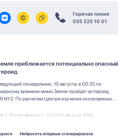
Горячая линия
055 225 10 01
Земле приближается потенциально опасный
тероид
ледующий понедельник, 10 августа, в 00:20 по
мирному времени мимо Земли пройдет астероид
9 NY2. По расчетам Центра изучения околоземных
ектов, диаме...
24
Это интересно
15:13 07 августа 2026
вшуюся
Нейросеть впервые сгенерировала