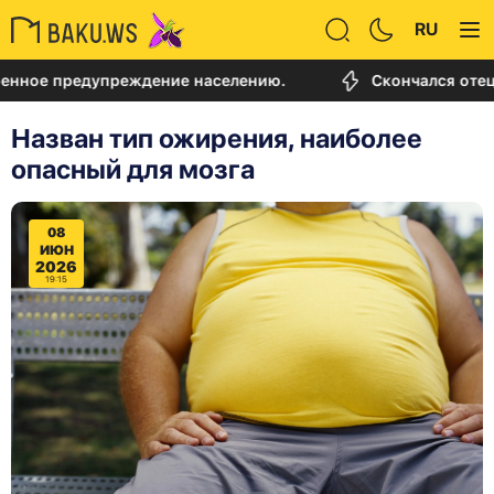
RU
предупреждение населению.
Скончался отец Лионе
Назван тип ожирения, наиболее
опасный для мозга
08
ИЮН
2026
19:15