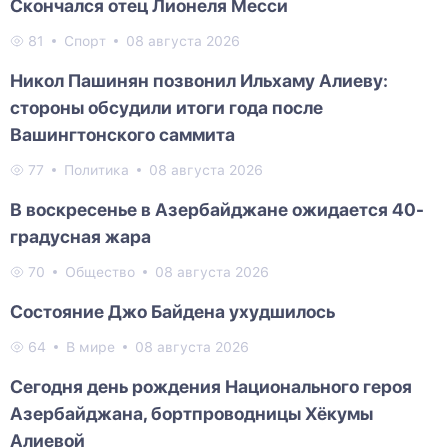
Скончался отец Лионеля Месси
81
Спорт
08 августа 2026
Никол Пашинян позвонил Ильхаму Алиеву:
стороны обсудили итоги года после
Вашингтонского саммита
77
Политика
08 августа 2026
В воскресенье в Азербайджане ожидается 40-
градусная жара
70
Общество
08 августа 2026
Состояние Джо Байдена ухудшилось
64
В мире
08 августа 2026
Сегодня день рождения Национального героя
Азербайджана, бортпроводницы Хёкумы
Алиевой