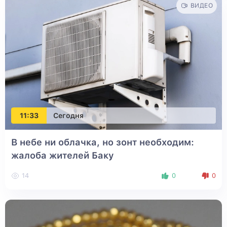
ВИДЕО
11:33
Сегодня
В небе ни облачка, но зонт необходим:
жалоба жителей Баку
14
0
0