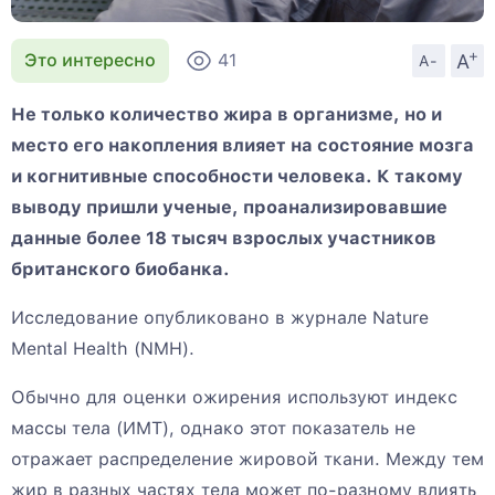
+
A
Это интересно
41
A-
Не только количество жира в организме, но и
место его накопления влияет на состояние мозга
и когнитивные способности человека. К такому
выводу пришли ученые, проанализировавшие
данные более 18 тысяч взрослых участников
британского биобанка.
Исследование опубликовано в журнале Nature
Mental Health (NMH).
Обычно для оценки ожирения используют индекс
массы тела (ИМТ), однако этот показатель не
отражает распределение жировой ткани. Между тем
жир в разных частях тела может по-разному влиять