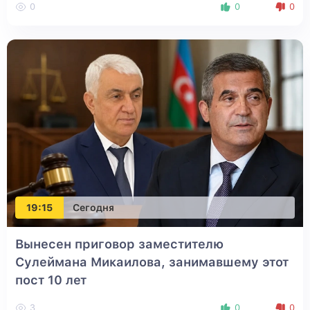
0
0
0
19:15
Сегодня
Вынесен приговор заместителю
Сулеймана Микаилова, занимавшему этот
пост 10 лет
3
0
0