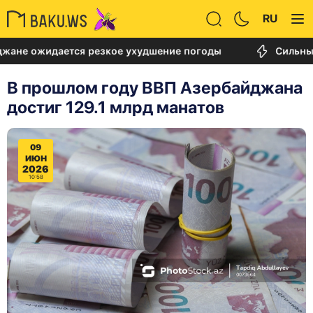
RU
идается резкое ухудшение погоды
Сильный пожар
В прошлом году ВВП Азербайджана
достиг 129.1 млрд манатов
09
ИЮН
2026
10:58