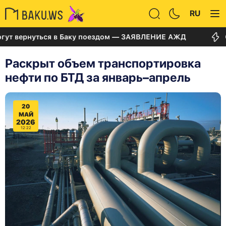
RU
ернуться в Баку поездом — ЗАЯВЛЕНИЕ АЖД
Суд по 
Раскрыт объем транспортировка
нефти по БТД за январь–апрель
20
МАЙ
2026
12:22