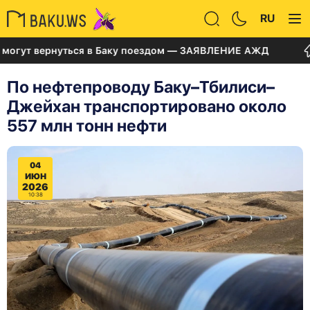
RU
 вернуться в Баку поездом — ЗАЯВЛЕНИЕ АЖД
Суд 
По нефтепроводу Баку–Тбилиси–
Джейхан транспортировано около
557 млн тонн нефти
04
ИЮН
2026
10:38