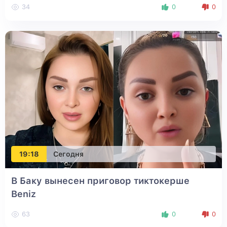
34
0
0
19:18
Сегодня
В Баку вынесен приговор тиктокерше
Beniz
63
0
0