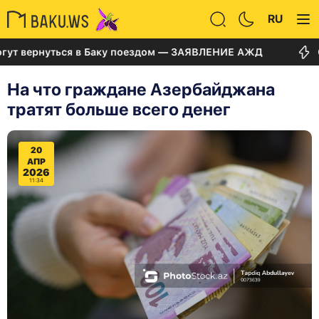
RU
ернуться в Баку поездом — ЗАЯВЛЕНИЕ АЖД
Суд по 
На что граждане Азербайджана
тратят больше всего денег
20
АПР
2026
11:34