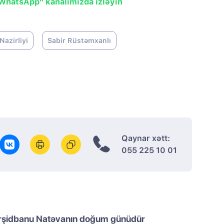
"WhatsApp" kanalımızda izləyin
azirliyi
Sabir Rüstəmxanlı
Qaynar xətt:
055 225 10 01
rşidbanu Natəvanın doğum günüdür