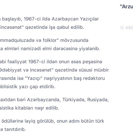
"Arzu
n başlayıb, 1967-ci ildə Azərbaycan Yazıçılar
 incəsənət" qəzetində işə qəbul edilib.
49
 Məmmədquluzadə və folklor" mövzusunda
ya elmləri namizədi elmi dərəcəsinə yiyələnib.
bi fəaliyyət 1967-ci ildən onun əsas peşəsinə
 "Ədəbiyyat və incəsənət" qəzetində xüsusi müxbir
rasında isə "Yazıçı" nəşriyyatının baş redaktoru
blisistik yazı çap etdirib.
 O vaxtdan bəri Azərbaycanda, Türkiyədə, Rusiyada,
istika kitabları nəşr edilib.
ödüllərinə layiq görülüb, onun adını bütün türk
ə tanıtdırıb.