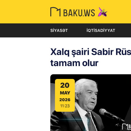
SIYASƏT
İQTISADIYYAT
Xalq şairi Sabir Rü
tamam olur
20
MAY
2026
11:23