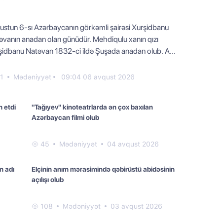
ustun 6-sı Azərbaycanın görkəmli şairəsi Xurşidbanu
əvanın anadan olan günüdür. Mehdiqulu xanın qızı
şidbanu Natəvan 1832-ci ildə Şuşada anadan оlub. A...
1
Mədəniyyət
09:04 06 avqust 2026
n etdi
"Tağıyev" kinoteatrlarda ən çox baxılan
Azərbaycan filmi olub
45
Mədəniyyət
04 avqust 2026
n adı
Elçinin anım mərasimində qəbirüstü abidəsinin
açılışı olub
108
Mədəniyyət
03 avqust 2026