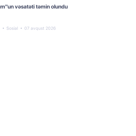
m"un vəsatəti təmin olundu
0
Sosial
07 avqust 2026