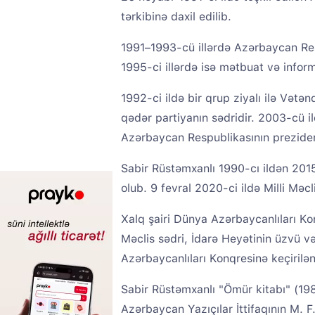
tərkibinə daxil edilib.
1991–1993-cü illərdə Azərbaycan Res
1995-ci illərdə isə mətbuat və inform
1992-ci ildə bir qrup ziyalı ilə Vətə
qədər partiyanın sədridir. 2003-cü i
Azərbaycan Respublikasının prezidentl
Sabir Rüstəmxanlı 1990-cı ildən 2015
olub. 9 fevral 2020-ci ildə Milli Məc
Xalq şairi Dünya Azərbaycanlıları Ko
Məclis sədri, İdarə Heyətinin üzvü v
Azərbaycanlıları Konqresinə keçirilə
Sabir Rüstəmxanlı "Ömür kitabı" (19
Azərbaycan Yazıçılar İttifaqının M. 