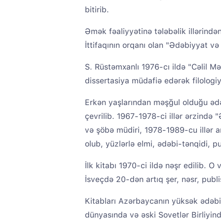
bitirib.
Əmək fəaliyyətinə tələbəlik illərində
İttifaqının orqanı olan "Ədəbiyyat və
S. Rüstəmxanlı 1976-cı ildə "Cəlil
dissertasiya müdafiə edərək filologi
Erkən yaşlarından məşğul olduğu ədə
çevrilib. 1967-1978-ci illər ərzində
və şöbə müdiri, 1978-1989-cu illər a
olub, yüzlərlə elmi, ədəbi-tənqidi, pu
İlk kitabı 1970-ci ildə nəşr edilib.
İsveçdə 20-dən artıq şer, nəsr, publis
Kitabları Azərbaycanın yüksək ədəbi 
dünyasında və əski Sovetlər Birliyind