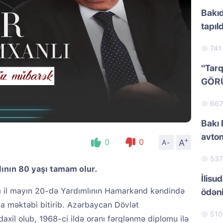
Bakıd
tapıld
74
"Tarq
GÖR
66
Bakı 
avtom
+
A
0
0
A-
53
lının 80 yaşı tamam olur.
İlisu
ı il mayın 20-də Yardımlının Hamarkənd kəndində
ödən
ta məktəbi bitirib. Azərbaycan Dövlət
51
 daxil olub, 1968-ci ildə oranı fərqlənmə diplomu ilə