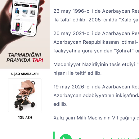
23 may 1996-cı ildə Azərbaycan Resp
ilə təltif edilib. 2005-ci ildə "Xalq şa
20 may 2021-ci ildə Azərbaycan Resp
Azərbaycan Respublikasının ictimai-
fəaliyyətinə görə yenidən "Şöhrət" ord
Mədəniyyət Nazirliyinin təsis etdiyi 
nişanı ilə təltif edilib.
19 may 2026-cı ildə Azərbaycan Resp
Azərbaycan ədəbiyyatının inkişafında
edilib.
Xalq şairi Milli Məclisinin VII çağırı