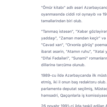
"Ömür kitabı" adlı əsəri Azərbaycand
oyanmasında ciddi rol oynayıb və 198
təməllərindən biri olub.
"Tanımaq istəsən", "Xəbər gözləyirəm
yaddaşı", "Zaman məndən keçir" və sai
"Cavad xan", "Orxonla görüş" poemala
ibarət əsərin, "Atamın ruhu", "Xətai 
"Difai Fədailəri", "Sunami" romanların
dillərinə tərcümə olunub.
1989-cu ildə Azərbaycanda ilk müstə
etmiş, iki il onun baş redaktoru ol
parlamentə deputat seçilmiş, Müstəq
həmsədri, Qaçqınlarla iş komissiyasın
26 noyabr 1991-ci ildə təşkil edilən 