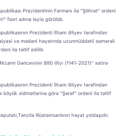
ublikası Prezidentinin Fərmanı ilə "Şöhrət" ordeni
iri" fəxri adına layiq görülüb.
ublikasının Prezidenti İlham Əliyev tərəfindən
siyasi və mədəni həyatında uzunmüddətli səmərəli
eni ilə təltif edilib
"Nizami Gəncəvinin 880 illiyi (1141-2021)" xatirə
ublikasının Prezidenti İlham Əliyev tərəfindən
 böyük xidmətlərinə görə "Şərəf" ordeni ilə təltif
ş deputatı,Tənzilə Rüstəmxanlının həyat yoldaşıdır.