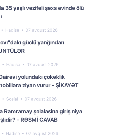
a 35 yaşlı vəzifəli şəxs evində ölü
ı
1
Hadisə
07 avqust 2026
ovı"dakı güclü yanğından
ÜNTÜLƏR
7
Hadisə
07 avqust 2026
Dairəvi yolundakı çökəklik
obillərə ziyan vurur - ŞİKAYƏT
7
Sosial
07 avqust 2026
da Ramramay şəlaləsinə giriş niyə
işlidir? - RƏSMİ CAVAB
0
Hadisə
07 avqust 2026