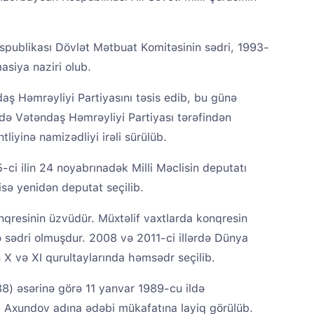
publikası Dövlət Mətbuat Komitəsinin sədri, 1993-
asiya naziri olub.
ndaş Həmrəyliyi Partiyasını təsis edib, bu günə
ldə Vətəndaş Həmrəyliyi Partiyası tərəfindən
iyinə namizədliyi irəli sürülüb.
-ci ilin 24 noyabrınadək Milli Məclisin deputatı
lisə yenidən deputat seçilib.
nqresinin üzvüdür. Müxtəlif vaxtlarda konqresin
ə sədri olmuşdur. 2008 və 2011-ci illərdə Dünya
n X və XI qurultaylarında həmsədr seçilib.
88) əsərinə görə 11 yanvar 1989-cu ildə
F. Axundov adına ədəbi mükafatına layiq görülüb.