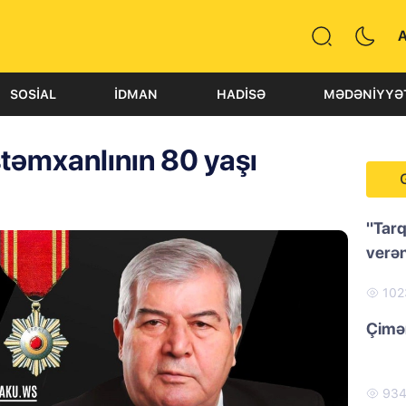
SOSIAL
İDMAN
HADISƏ
MƏDƏNIYYƏ
stəmxanlının 80 yaşı
"Tarq
verən
10
Çimər
93