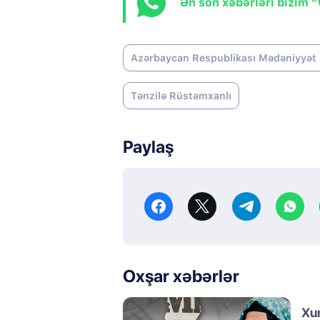
Ən son xəbərləri bizim 
Azərbaycan Respublikası Mədəniyyət N
Tənzilə Rüstəmxanlı
Paylaş
Oxşar xəbərlər
Xu