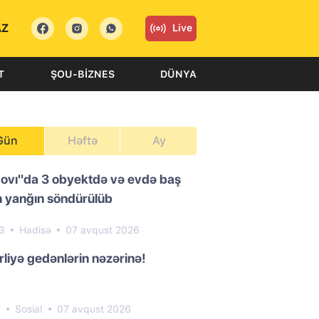
AZ
Live
T
ŞOU-BIZNES
DÜNYA
Gün
Həftə
Ay
ovı"da 3 obyektdə və evdə baş
 yanğın söndürülüb
23
Hadisə
07 avqust 2026
liyə gedənlərin nəzərinə!
4
Sosial
07 avqust 2026