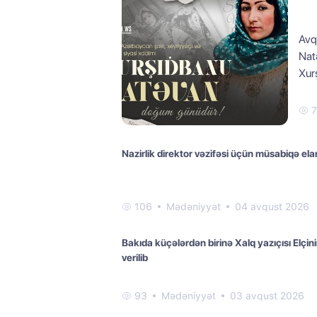
Avq
Nat
Xur
7
Nazirlik direktor vəzifəsi üçün müsabiqə ela
106
Mədəniyyət
04 avqust 2026
Bakıda küçələrdən birinə Xalq yazıçısı Elçini
verilib
93
Mədəniyyət
03 avqust 2026