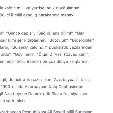
a xalqın milli və yurdsevərlik duyğularının
8-ci il milli azadlıq hərəkatının mənəvi
", "Gəncə qapısı", "Sağ ol, ana dilim!", "Qan
r kimi şer kitablarının, "Bütövlük", "Didərginlər",
rın, "Bu sənin xalqındır" publisistik yazılarından
yurdu", "Göy Tanrı", "Ölüm Zirvəsi (Cavad xan)",
ın müəllifidir. Əsərləri bir çox dünya xalqlarının
qil, demokratik qəzet olan "Azərbaycan"ı təsis
ub. 1990-cı ildə Azərbaycan Xalq Cəbhəsindən
il Azərbaycan Demokratik Bloku fraksiyasının
ın sədri olub.
Azərbaycan Respublikası Ali Soveti Milli Şurasının