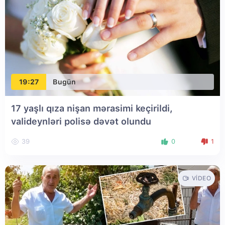
19:27
Bugün
17 yaşlı qıza nişan mərasimi keçirildi,
valideynləri polisə dəvət olundu
39
0
1
VIDEO