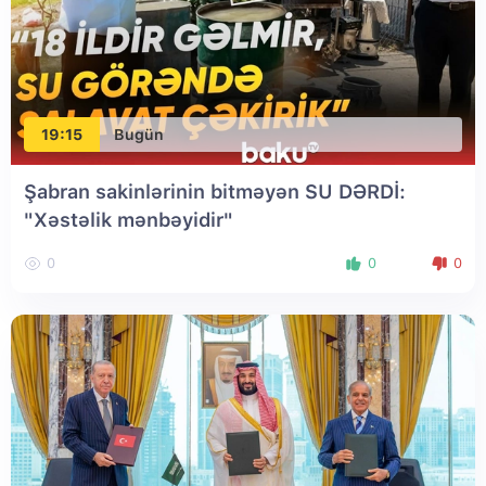
19:15
Bugün
Şabran sakinlərinin bitməyən SU DƏRDİ:
"Xəstəlik mənbəyidir"
0
0
0