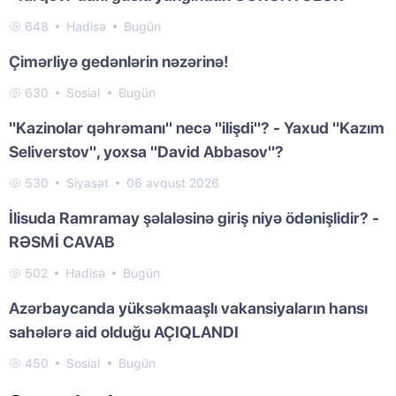
648
Hadisə
Bugün
Çimərliyə gedənlərin nəzərinə!
630
Sosial
Bugün
"Kazinolar qəhrəmanı" necə "ilişdi"? - Yaxud "Kazım
Seliverstov", yoxsa "David Abbasov"?
530
Siyasət
06 avqust 2026
İlisuda Ramramay şəlaləsinə giriş niyə ödənişlidir? -
RƏSMİ CAVAB
502
Hadisə
Bugün
Azərbaycanda yüksəkmaaşlı vakansiyaların hansı
sahələrə aid olduğu AÇIQLANDI
450
Sosial
Bugün