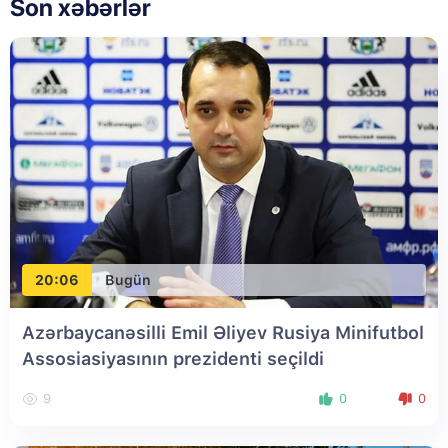
Son xəbərlər
20:06
Bugün
Azərbaycanəsilli Emil Əliyev Rusiya Minifutbol
Assosiasiyasının prezidenti seçildi
9
0
0