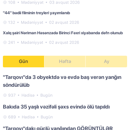
108
Mədəniyyət
03 avqust 2026
"44" bədii filminin treyleri yayımlanıb
132
Mədəniyyət
02 avqust 2026
Xalq şairi Nəriman Həsənzadə Birinci Fəxri xiyabanda dəfn olunub
241
Mədəniyyət
02 avqust 2026
Gün
Həftə
Ay
"Tarqovı"da 3 obyektdə və evdə baş verən yanğın
söndürülüb
937
Hadisə
Bugün
Bakıda 35 yaşlı vəzifəli şəxs evində ölü tapıldı
689
Hadisə
Bugün
"Tarqovı"dakı güclü yanğından GÖRÜNTÜLƏR