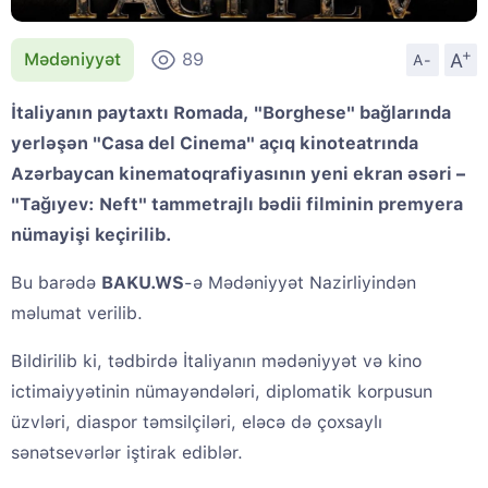
+
A
Mədəniyyət
89
A-
İtaliyanın paytaxtı Romada, "Borghese" bağlarında
yerləşən "Casa del Cinema" açıq kinoteatrında
Azərbaycan kinematoqrafiyasının yeni ekran əsəri –
"Tağıyev: Neft" tammetrajlı bədii filminin premyera
nümayişi keçirilib.
Bu barədə
BAKU.WS
-ə Mədəniyyət Nazirliyindən
məlumat verilib.
Bildirilib ki, tədbirdə İtaliyanın mədəniyyət və kino
ictimaiyyətinin nümayəndələri, diplomatik korpusun
üzvləri, diaspor təmsilçiləri, eləcə də çoxsaylı
sənətsevərlər iştirak ediblər.