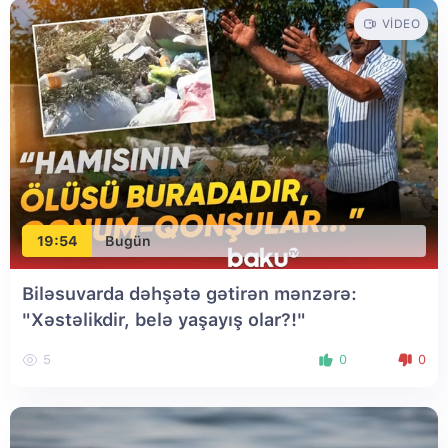
VIDEO
19:54
Bugün
Biləsuvarda dəhşətə gətirən mənzərə:
"Xəstəlikdir, belə yaşayış olar?!"
5
0
0