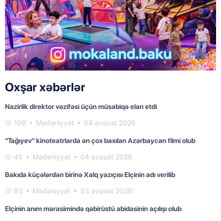
Oxşar xəbərlər
Nazirlik direktor vəzifəsi üçün müsabiqə elan etdi
106
Mədəniyyət
04 avqust 2026
"Tağıyev" kinoteatrlarda ən çox baxılan Azərbaycan filmi olub
45
Mədəniyyət
04 avqust 2026
Bakıda küçələrdən birinə Xalq yazıçısı Elçinin adı verilib
93
Mədəniyyət
03 avqust 2026
Elçinin anım mərasimində qəbirüstü abidəsinin açılışı olub