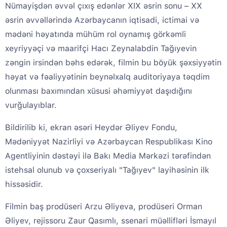
Nümayişdən əvvəl çıxış edənlər XIX əsrin sonu – XX
əsrin əvvəllərində Azərbaycanın iqtisadi, ictimai və
mədəni həyatında mühüm rol oynamış görkəmli
xeyriyyəçi və maarifçi Hacı Zeynalabdin Tağıyevin
zəngin irsindən bəhs edərək, filmin bu böyük şəxsiyyətin
həyat və fəaliyyətinin beynəlxalq auditoriyaya təqdim
olunması baxımından xüsusi əhəmiyyət daşıdığını
vurğulayıblar.
Bildirilib ki, ekran əsəri Heydər Əliyev Fondu,
Mədəniyyət Nazirliyi və Azərbaycan Respublikası Kino
Agentliyinin dəstəyi ilə Bakı Media Mərkəzi tərəfindən
istehsal olunub və çoxseriyalı "Tağıyev" layihəsinin ilk
hissəsidir.
Filmin baş prodüseri Arzu Əliyeva, prodüseri Orman
Əliyev, rejissoru Zaur Qasımlı, ssenari müəllifləri İsmayıl