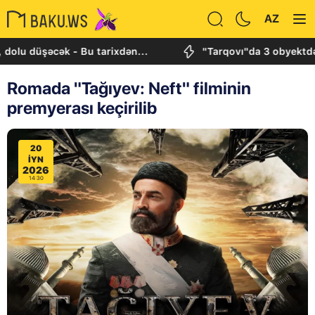
AZ
şəcək - Bu tarixdən...
"Tarqovı"da 3 obyektdə və ev
Romada "Tağıyev: Neft" filminin
premyerası keçirilib
20
IYN
2026
14:30