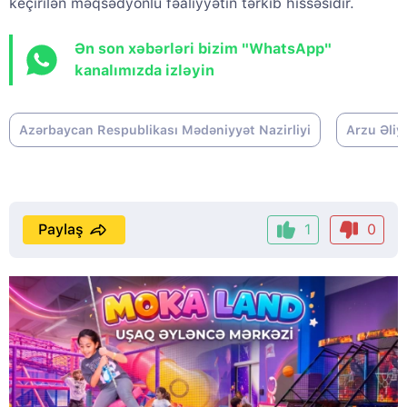
keçirilən məqsədyönlü fəaliyyətin tərkib hissəsidir.
Ən son xəbərləri bizim "WhatsApp"
kanalımızda izləyin
Azərbaycan Respublikası Mədəniyyət Nazirliyi
Arzu Əliy
Paylaş
1
0