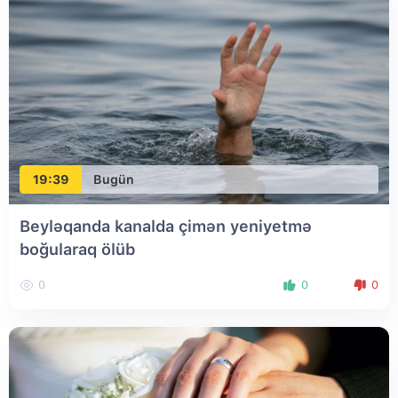
19:39
Bugün
Beyləqanda kanalda çimən yeniyetmə
boğularaq ölüb
0
0
0