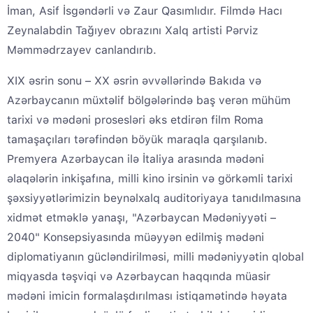
İman, Asif İsgəndərli və Zaur Qasımlıdır. Filmdə Hacı
Zeynalabdin Tağıyev obrazını Xalq artisti Pərviz
Məmmədrzayev canlandırıb.
XIX əsrin sonu – XX əsrin əvvəllərində Bakıda və
Azərbaycanın müxtəlif bölgələrində baş verən mühüm
tarixi və mədəni prosesləri əks etdirən film Roma
tamaşaçıları tərəfindən böyük maraqla qarşılanıb.
Premyera Azərbaycan ilə İtaliya arasında mədəni
əlaqələrin inkişafına, milli kino irsinin və görkəmli tarixi
şəxsiyyətlərimizin beynəlxalq auditoriyaya tanıdılmasına
xidmət etməklə yanaşı, "Azərbaycan Mədəniyyəti –
2040" Konsepsiyasında müəyyən edilmiş mədəni
diplomatiyanın gücləndirilməsi, milli mədəniyyətin qlobal
miqyasda təşviqi və Azərbaycan haqqında müasir
mədəni imicin formalaşdırılması istiqamətində həyata