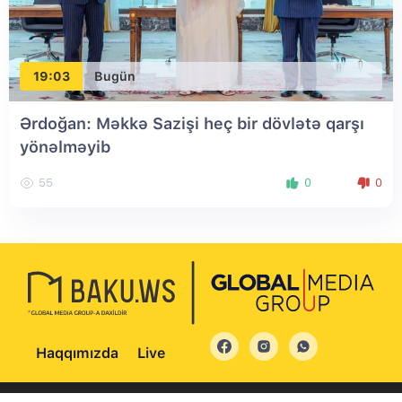
19:03
Bugün
Ərdoğan: Məkkə Sazişi heç bir dövlətə qarşı
yönəlməyib
55
0
0
Haqqımızda
Live
© 2004 - 2026 Bütün hüquqlar qorunur