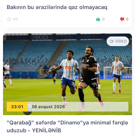
Bakının bu ərazilərində qaz olmayacaq
43
0
0
VIDEO
23:01
06 avqust 2026
"Qarabağ" səfərdə "Dinamo"ya minimal fərqlə
uduzub
- YENİLƏNİB