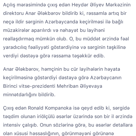
Açılış mərasimində çıxış edən Heydər Əliyev Mərkəzinin
direktoru Anar Ələkbərov bildirib ki, rəssamla artıq bir
neçə ildir sərginin Azərbaycanda keçirilməsi ilə bağlı
müzakirələr aparılırdı və nəhayət bu layihəni
reallaşdırmaq mümkün olub. O, bu müddət ərzində fəal
yaradıcılıq fəaliyyəti göstərdiyinə və sərginin təşkilinə
verdiyi dəstəyə görə rəssama təşəkkür edib.
Anar Ələkbərov, həmçinin bu cür layihələrin həyata
keçirilməsinə göstərdiyi dəstəyə görə Azərbaycanın
Birinci vitse-prezidenti Mehriban Əliyevaya
minnətdarlığını bildirib.
Çıxış edən Ronald Kompanoka isə qeyd edib ki, sərgidə
təqdim olunan iriölçülü əsərlər üzərində son bir il ərzində
intensiv çalışıb. Onun sözlərinə görə, bu əsərlər detallara
olan xüsusi həssaslığının, görünməyəni görünənə