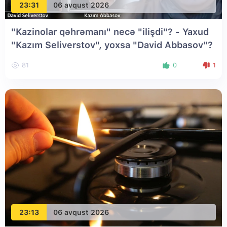
23:31
06 avqust 2026
"Kazinolar qəhrəmanı" necə "ilişdi"? - Yaxud
"Kazım Seliverstov", yoxsa "David Abbasov"?
81
0
1
23:13
06 avqust 2026