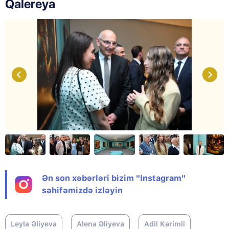
Qalereya
Ən son xəbərləri bizim "Instagram"
səhifəmizdə izləyin
Leyla Əliyeva
Alena Əliyeva
Adil Kərimli