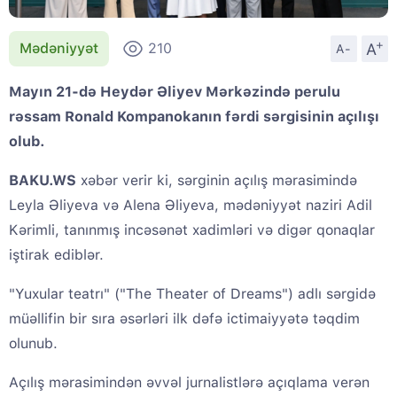
+
A
Mədəniyyət
210
A-
Mayın 21-də Heydər Əliyev Mərkəzində perulu
rəssam Ronald Kompanokanın fərdi sərgisinin açılışı
olub.
BAKU.WS
xəbər verir ki, sərginin açılış mərasimində
Leyla Əliyeva və Alena Əliyeva, mədəniyyət naziri Adil
Kərimli, tanınmış incəsənət xadimləri və digər qonaqlar
iştirak ediblər.
"Yuxular teatrı" ("The Theater of Dreams") adlı sərgidə
müəllifin bir sıra əsərləri ilk dəfə ictimaiyyətə təqdim
olunub.
Açılış mərasimindən əvvəl jurnalistlərə açıqlama verən