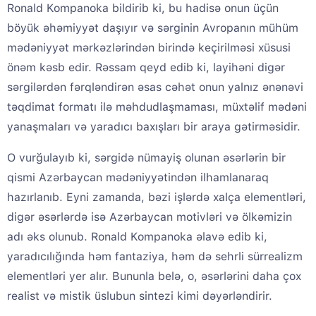
Ronald Kompanoka bildirib ki, bu hadisə onun üçün
böyük əhəmiyyət daşıyır və sərginin Avropanın mühüm
mədəniyyət mərkəzlərindən birində keçirilməsi xüsusi
önəm kəsb edir. Rəssam qeyd edib ki, layihəni digər
sərgilərdən fərqləndirən əsas cəhət onun yalnız ənənəvi
təqdimat formatı ilə məhdudlaşmaması, müxtəlif mədəni
yanaşmaları və yaradıcı baxışları bir araya gətirməsidir.
O vurğulayıb ki, sərgidə nümayiş olunan əsərlərin bir
qismi Azərbaycan mədəniyyətindən ilhamlanaraq
hazırlanıb. Eyni zamanda, bəzi işlərdə xalça elementləri,
digər əsərlərdə isə Azərbaycan motivləri və ölkəmizin
adı əks olunub. Ronald Kompanoka əlavə edib ki,
yaradıcılığında həm fantaziya, həm də sehrli sürrealizm
elementləri yer alır. Bununla belə, o, əsərlərini daha çox
realist və mistik üslubun sintezi kimi dəyərləndirir.