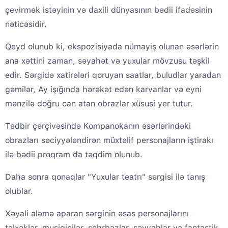
çevirmək istəyinin və daxili dünyasının bədii ifadəsinin
nəticəsidir.
Qeyd olunub ki, ekspozisiyada nümayiş olunan əsərlərin
ana xəttini zaman, səyahət və yuxular mövzusu təşkil
edir. Sərgidə xatirələri qoruyan saatlar, buludlar yaradan
gəmilər, Ay işığında hərəkət edən karvanlar və eyni
mənzilə doğru can atan obrazlar xüsusi yer tutur.
Tədbir çərçivəsində Kompanokanın əsərlərindəki
obrazları səciyyələndirən müxtəlif personajların iştirakı
ilə bədii proqram da təqdim olunub.
Daha sonra qonaqlar "Yuxular teatrı" sərgisi ilə tanış
olublar.
Xəyali aləmə aparan sərginin əsas personajlarını
təlxəklər, musiqiçilər, sehrbazlar, səyyahlar və fantastik