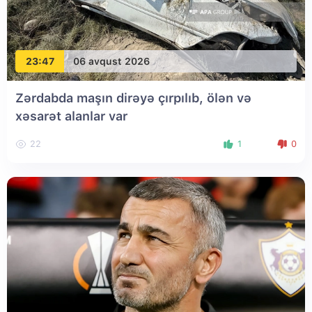
23:47
06 avqust 2026
Zərdabda maşın dirəyə çırpılıb, ölən və
xəsarət alanlar var
22
1
0