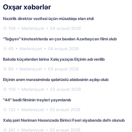
Oxşar xəbərlər
Nazirlik direktor vəzifəsi üçün müsabiqə elan etdi
106
Mədəniyyət
04 avqust 2026
"Tağıyev" kinoteatrlarda ən çox baxılan Azərbaycan filmi olub
45
Mədəniyyət
04 avqust 2026
Bakıda küçələrdən birinə Xalq yazıçısı Elçinin adı verilib
93
Mədəniyyət
03 avqust 2026
Elçinin anım mərasimində qəbirüstü abidəsinin açılışı olub
108
Mədəniyyət
03 avqust 2026
"44" bədii filminin treyleri yayımlanıb
132
Mədəniyyət
02 avqust 2026
Xalq şairi Nəriman Həsənzadə Birinci Fəxri xiyabanda dəfn olunub
241
Mədəniyyət
02 avqust 2026