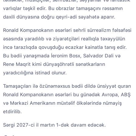
varlıqlar təşkil edir. Bu obrazlar tamaşaçını rəssamın
daxili dünyasına doğru qeyri-adi səyahətə aparır.
Ronald Kompanokanın əsərləri sehrli sürrealizm fəlsəfəsi
əsasında yaradılıb və ziyarətçiləri reallıqla təxəyyülün
incə tarazlıqda qovuşduğu ecazkar kainatla tanış edir.
Bu bədii yanaşmada İeronim Bosx, Salvador Dali və
Rene Maqrit kimi dünyaşöhrətli sənətkarların
yaradıcılığına istinad olunur.
Tamaşaçıları ilə özünəməxsus bədii dildə ünsiyyət quran
Ronald Kompanokanın əsərləri bu günədək Avropa, ABŞ
və Mərkəzi Amerikanın müxtəlif ölkələrində nümayiş
etdirilib.
Sərgi 2027-ci il martın 1-dək davam edəcək.