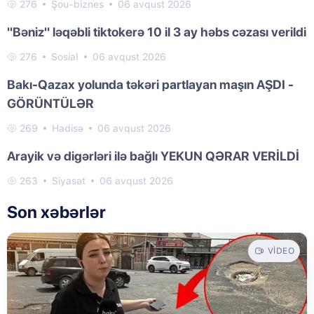
276
Şou-biznes
06 avqust 2026
"Bəniz" ləqəbli tiktokerə 10 il 3 ay həbs cəzası verildi
276
Sosial
06 avqust 2026
Bakı-Qazax yolunda təkəri partlayan maşın AŞDI -
GÖRÜNTÜLƏR
269
Hadisə
06 avqust 2026
Arayik və digərləri ilə bağlı YEKUN QƏRAR VERİLDİ
263
Siyasət
06 avqust 2026
Son xəbərlər
VIDEO