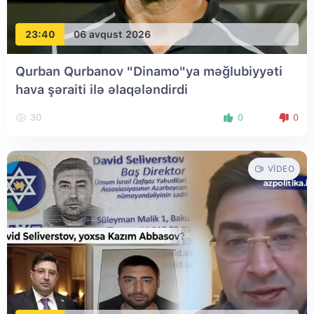
23:40
06 avqust 2026
Qurban Qurbanov "Dinamo"ya məğlubiyyəti
hava şəraiti ilə əlaqələndirdi
30
0
0
VIDEO