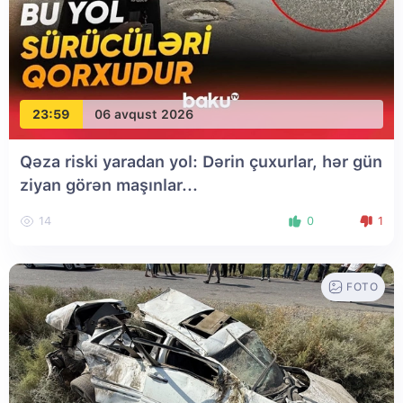
23:59
06 avqust 2026
Qəza riski yaradan yol: Dərin çuxurlar, hər gün
ziyan görən maşınlar...
14
0
1
FOTO