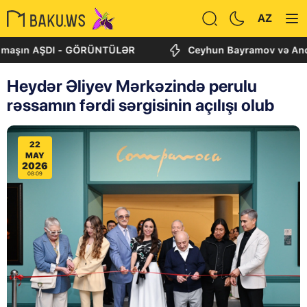
AZ
 AŞDI - GÖRÜNTÜLƏR
Ceyhun Bayramov və Andrey Sibiqa
Heydər Əliyev Mərkəzində perulu
rəssamın fərdi sərgisinin açılışı olub
22
MAY
2026
08:09