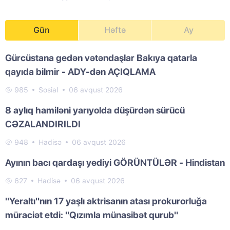
Gün
Həftə
Ay
Gürcüstana gedən vətəndaşlar Bakıya qatarla
qayıda bilmir - ADY-dən AÇIQLAMA
985
Sosial
06 avqust 2026
8 aylıq hamiləni yarıyolda düşürdən sürücü
CƏZALANDIRILDI
948
Hadisə
06 avqust 2026
Ayının bacı qardaşı yediyi GÖRÜNTÜLƏR - Hindistan
627
Hadisə
06 avqust 2026
"Yeraltı"nın 17 yaşlı aktrisanın atası prokurorluğa
müraciət etdi: "Qızımla münasibət qurub"