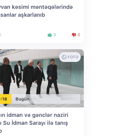
van kəsimi məntəqələrində
sanlar aşkarlanıb
4
0
0
FOTO
:18
Bugün
nın idman və gənclər naziri
ı Su İdman Sarayı ilə tanış
b