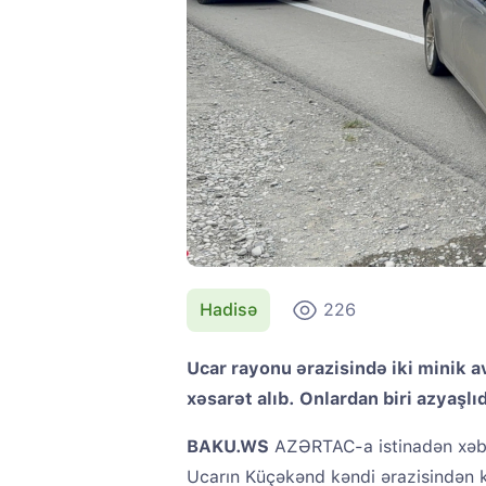
Hadisə
226
Ucar rayonu ərazisində iki minik 
xəsarət alıb. Onlardan biri azyaşlıd
BAKU.WS
AZƏRTAC-a istinadən xəbər
Ucarın Küçəkənd kəndi ərazisindən k