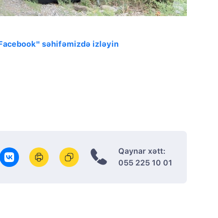
"Facebook" səhifəmizdə izləyin
Qaynar xətt:
055 225 10 01