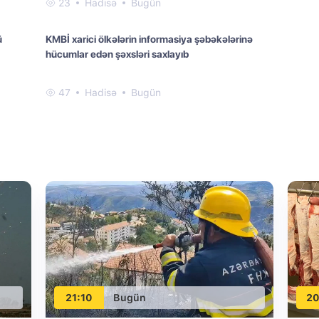
23
Hadisə
Bugün
ü
KMBİ xarici ölkələrin informasiya şəbəkələrinə
hücumlar edən şəxsləri saxlayıb
47
Hadisə
Bugün
21:10
Bugün
20