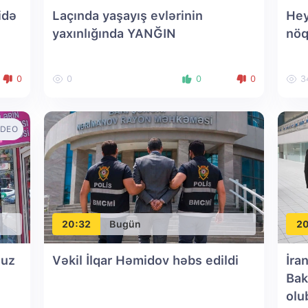
idə
Laçında yaşayış evlərinin
Hey
yaxınlığında YANĞIN
nöq
0
0
0
0
3
IDEO
20:32
Bugün
20
suz
Vəkil İlqar Həmidov həbs edildi
İra
Bak
olu