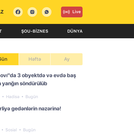
AZ
Live
T
ŞOU-BIZNES
DÜNYA
Gün
Həftə
Ay
ovı"da 3 obyektdə və evdə baş
 yanğın söndürülüb
2
Hadisə
Bugün
liyə gedənlərin nəzərinə!
3
Sosial
Bugün