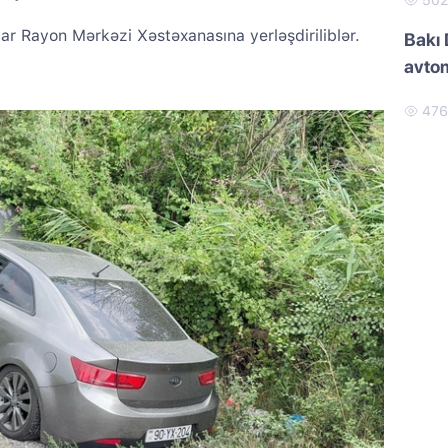
50
r Rayon Mərkəzi Xəstəxanasına yerləşdiriliblər.
Bakı 
avtom
47