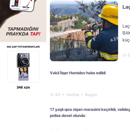
Laç
Laçı
BAK
küçə
Vəkil İlqar Həmidov həbs edildi
43
Hadisə
Bugün
17 yaşlı qıza nişan mərasimi keçirildi, validey
polisə dəvət olundu