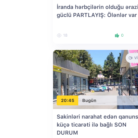
İranda hərbçilərin olduğu əraz
güclü PARTLAYIŞ: Ölənlər var
18
0
V
20:45
Bugün
Sakinləri narahat edən qanun
küçə ticarəti ilə bağlı SON
DURUM