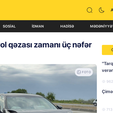
SOSIAL
İDMAN
HADISƏ
MƏDƏNIYYƏ
ol qəzası zamanı üç nəfər
"Tarq
verən
FOTO
96
Çimər
71