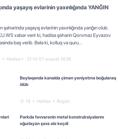
ında yaşayış evlərinin yaxınlığında YANĞIN
n şəhərində yaşayış evlərinin yaxınlığında yanğın olub.
U.WS xəbər verir ki, hadisə şəhərin Qorxmaz Eyvazov
sində baş verib. Belə ki, kolluq və quru...
0
Hadisə
21:10 07 avqust 2026
Beyləqanda kanalda çimən yeniyetmə boğularaq
ölüb
19
Hadisə
Bugün
nləri
Parkda fəvvarənin metal konstruksiyalarını
oğurlayan şəxs ələ keçdi