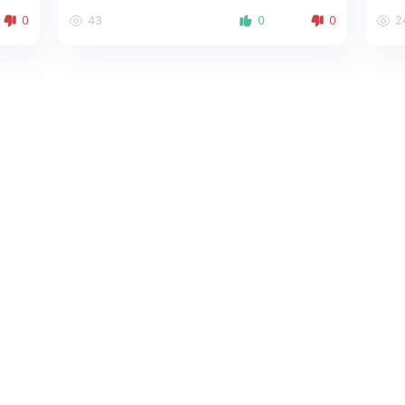
0
43
0
0
2
Haqqımızda
Sosial media:
Live