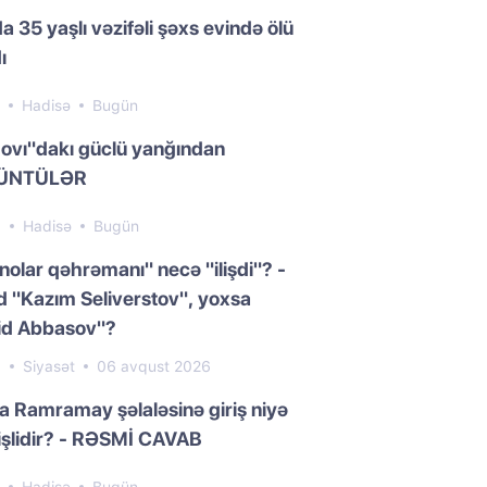
a 35 yaşlı vəzifəli şəxs evində ölü
ı
0
Hadisə
Bugün
ovı"dakı güclü yanğından
ÜNTÜLƏR
3
Hadisə
Bugün
nolar qəhrəmanı" necə "ilişdi"? -
 "Kazım Seliverstov", yoxsa
id Abbasov"?
0
Siyasət
06 avqust 2026
da Ramramay şəlaləsinə giriş niyə
işlidir? - RƏSMİ CAVAB