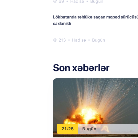
69
Hadisə
Bugün
Lökbatanda təhlükə saçan moped sürücüs
saxlanıldı
213
Hadisə
Bugün
Son xəbərlər
21:25
Bugün