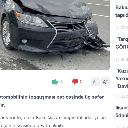
Bakıd
tapıld
70
"Tarq
GÖR
65
"Kazi
Yaxud
+
A
4
0
A-
"Dav
53
avtomobilinin toqquşması nəticəsində üç nəfər
ır.
İlisu
ödən
 verir ki, qəza Bakı-Qazax magistralında, yolun
eçən hissəsində qeydə alınıb.