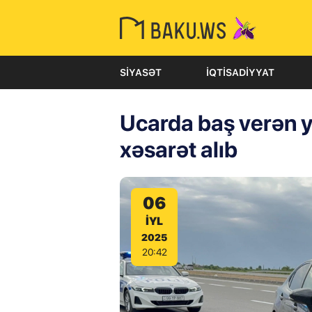
SIYASƏT
İQTISADIYYAT
Ucarda baş verən y
xəsarət alıb
06
IYL
2025
20:42