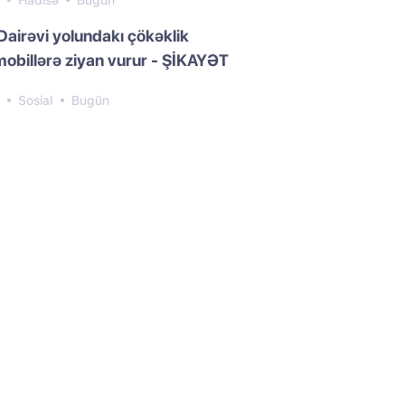
2
Hadisə
Bugün
Dairəvi yolundakı çökəklik
obillərə ziyan vurur - ŞİKAYƏT
6
Sosial
Bugün