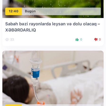
12:40
Bugün
Sabah bəzi rayonlarda leysan və dolu olacaq –
XƏBƏRDARLIQ
33
0
0