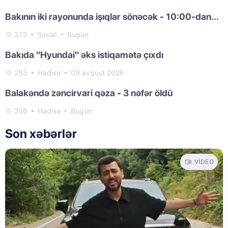
Bakının iki rayonunda işıqlar sönəcək - 10:00-dan...
313
Sosial
Bugün
Bakıda "Hyundai" əks istiqamətə çıxdı
255
Hadisə
09 avqust 2026
Balakəndə zəncirvari qəza - 3 nəfər öldü
236
Hadisə
Bugün
Son xəbərlər
VIDEO