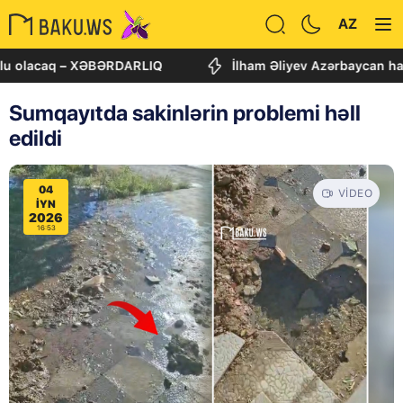
AZ
caq – XƏBƏRDARLIQ
İlham Əliyev Azərbaycan haqqında 
Sumqayıtda sakinlərin problemi həll
edildi
04
VIDEO
IYN
2026
16:53