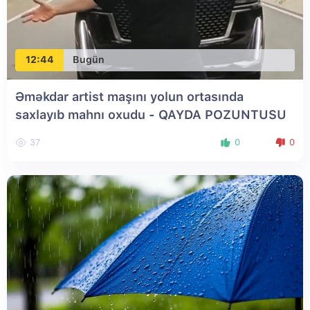
12:44
Bugün
Əməkdar artist maşını yolun ortasında
saxlayıb mahnı oxudu - QAYDA POZUNTUSU
37
0
0