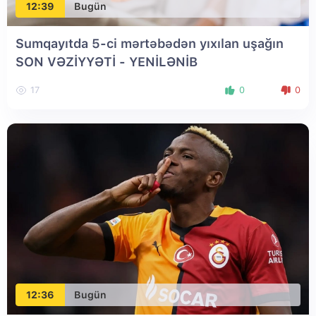
12:39
Bugün
Sumqayıtda 5-ci mərtəbədən yıxılan uşağın
SON VƏZİYYƏTİ
- YENİLƏNİB
17
0
0
12:36
Bugün