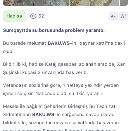
+
A
Hadisə
52
A-
Sumqayıtda su borusunda problem yaranıb.
Bu barədə məlumat
BAKU.WS
-in "qaynar xətti"nə daxil
olub.
Bildirilib ki, hadisə Katej qəsəbəsi adlanan ərazidə, Xan
Şuşinski küçəsi 2 ünvanında baş verib.
Vətəndaşın sözlərinə görə, 1 həftəyə yaxındır yerdən
içməli su çıxır. Nəticədə ciddi su itkisi yaranır.
Məsələ ilə bağlı İri Şəhərlərin Birləşmiş Su Təchizatı
Xidmətindən
BAKU.WS
-in sorğusuna cavab olaraq
bildirilib ki, sözügedən ünvana su xəttində baş verən
qəza ilə əlaqədar Sumqayıt Sukanal İdarəsinin qəza