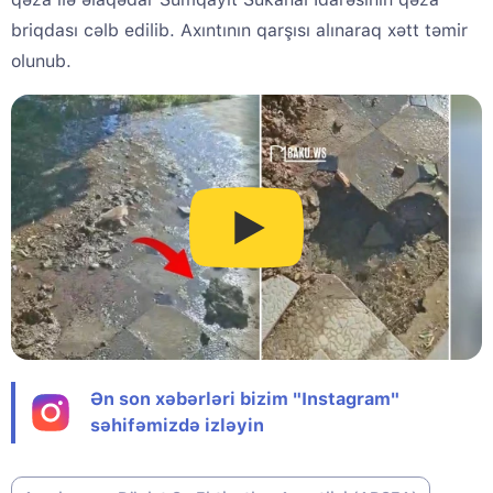
briqdası cəlb edilib. Axıntının qarşısı alınaraq xətt təmir
olunub.
Ən son xəbərləri bizim "Instagram"
səhifəmizdə izləyin