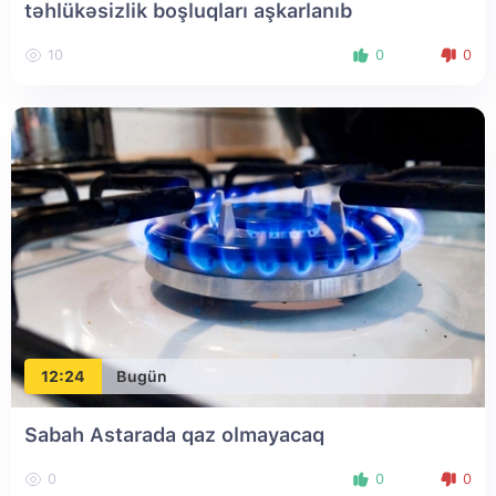
təhlükəsizlik boşluqları aşkarlanıb
10
0
0
12:24
Bugün
Sabah Astarada qaz olmayacaq
0
0
0