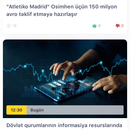
"Atletiko Madrid" Osimhen üçün 150 milyon
avro təklif etməyə hazırlaşır
16
0
0
12:30
Bugün
Dövlət qurumlarının informasiya resurslarında