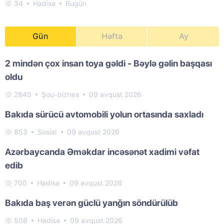
34
Hadisə
Bugün
Gün
Həftə
Ay
2 mindən çox insan toya gəldi - Bəylə gəlin başqası
oldu
2845
Şou-biznes
09 avqust 2026
Bakıda sürücü avtomobili yolun ortasında saxladı
853
Sosial
09 avqust 2026
Azərbaycanda Əməkdar incəsənət xadimi vəfat
edib
700
Hadisə
09 avqust 2026
Bakıda baş verən güclü yanğın söndürülüb
508
Hadisə
09 avqust 2026