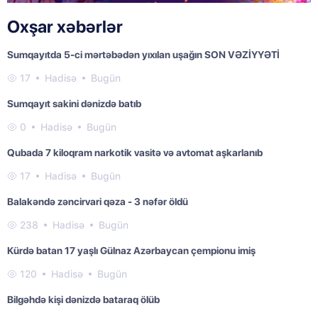
Oxşar xəbərlər
Sumqayıtda 5-ci mərtəbədən yıxılan uşağın SON VƏZİYYƏTİ
17
Hadisə
Bugün
Sumqayıt sakini dənizdə batıb
0
Hadisə
Bugün
Qubada 7 kiloqram narkotik vasitə və avtomat aşkarlanıb
17
Hadisə
Bugün
Balakəndə zəncirvari qəza - 3 nəfər öldü
238
Hadisə
Bugün
Kürdə batan 17 yaşlı Gülnaz Azərbaycan çempionu imiş
120
Hadisə
Bugün
Bilgəhdə kişi dənizdə bataraq ölüb