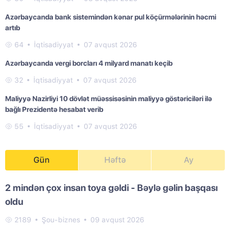
Azərbaycanda bank sistemindən kənar pul köçürmələrinin həcmi
artıb
64
İqtisadiyyat
07 avqust 2026
Azərbaycanda vergi borcları 4 milyard manatı keçib
32
İqtisadiyyat
07 avqust 2026
Maliyyə Nazirliyi 10 dövlət müəssisəsinin maliyyə göstəriciləri ilə
bağlı Prezidentə hesabat verib
55
İqtisadiyyat
07 avqust 2026
Gün
Həftə
Ay
2 mindən çox insan toya gəldi - Bəylə gəlin başqası
oldu
2189
Şou-biznes
09 avqust 2026