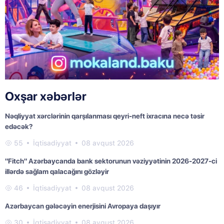
Oxşar xəbərlər
Nəqliyyat xərclərinin qarşılanması qeyri-neft ixracına necə təsir
edəcək?
55
İqtisadiyyat
08 avqust 2026
"Fitch" Azərbaycanda bank sektorunun vəziyyətinin 2026-2027-ci
illərdə sağlam qalacağını gözləyir
46
İqtisadiyyat
08 avqust 2026
Azərbaycan gələcəyin enerjisini Avropaya daşıyır
30
İqtisadiyyat
08 avqust 2026