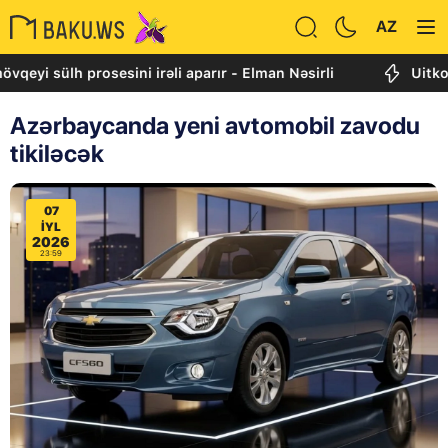
AZ
ülh prosesini irəli aparır - Elman Nəsirli
Uitkoff: Cənu
Azərbaycanda yeni avtomobil zavodu
tikiləcək
07
IYL
2026
23:59