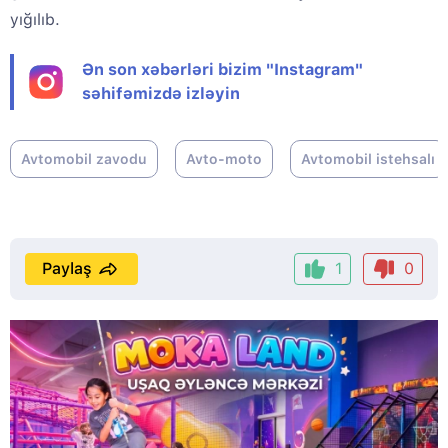
yığılıb.
Ən son xəbərləri bizim "Instagram"
səhifəmizdə izləyin
Avtomobil zavodu
Avto-moto
Avtomobil istehsalı
Paylaş
1
0