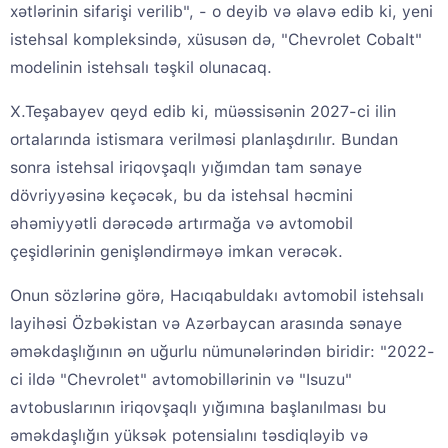
xətlərinin sifarişi verilib", - o deyib və əlavə edib ki, yeni
istehsal kompleksində, xüsusən də, "Chevrolet Cobalt"
modelinin istehsalı təşkil olunacaq.
X.Teşabayev qeyd edib ki, müəssisənin 2027-ci ilin
ortalarında istismara verilməsi planlaşdırılır. Bundan
sonra istehsal iriqovşaqlı yığımdan tam sənaye
dövriyyəsinə keçəcək, bu da istehsal həcmini
əhəmiyyətli dərəcədə artırmağa və avtomobil
çeşidlərinin genişləndirməyə imkan verəcək.
Onun sözlərinə görə, Hacıqabuldakı avtomobil istehsalı
layihəsi Özbəkistan və Azərbaycan arasında sənaye
əməkdaşlığının ən uğurlu nümunələrindən biridir: "2022-
ci ildə "Chevrolet" avtomobillərinin və "Isuzu"
avtobuslarının iriqovşaqlı yığımına başlanılması bu
əməkdaşlığın yüksək potensialını təsdiqləyib və