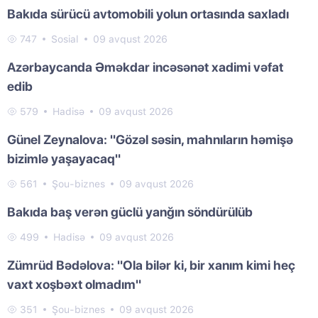
Bakıda sürücü avtomobili yolun ortasında saxladı
747
Sosial
09 avqust 2026
Azərbaycanda Əməkdar incəsənət xadimi vəfat
edib
579
Hadisə
09 avqust 2026
Günel Zeynalova: "Gözəl səsin, mahnıların həmişə
bizimlə yaşayacaq"
561
Şou-biznes
09 avqust 2026
Bakıda baş verən güclü yanğın söndürülüb
499
Hadisə
09 avqust 2026
Zümrüd Bədəlova: "Ola bilər ki, bir xanım kimi heç
vaxt xoşbəxt olmadım"
351
Şou-biznes
09 avqust 2026