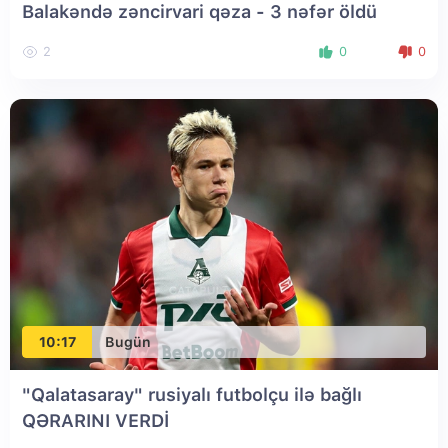
Balakəndə zəncirvari qəza - 3 nəfər öldü
2
0
0
10:17
Bugün
"Qalatasaray" rusiyalı futbolçu ilə bağlı
QƏRARINI VERDİ