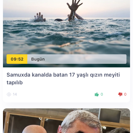
09:52
Bugün
Samuxda kanalda batan 17 yaşlı qızın meyiti
tapılıb
14
0
0