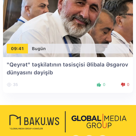
09:41
Bugün
"Qeyrət" təşkilatının təsisçisi Əlibala Əsgərov
dünyasını dəyişib
35
0
0