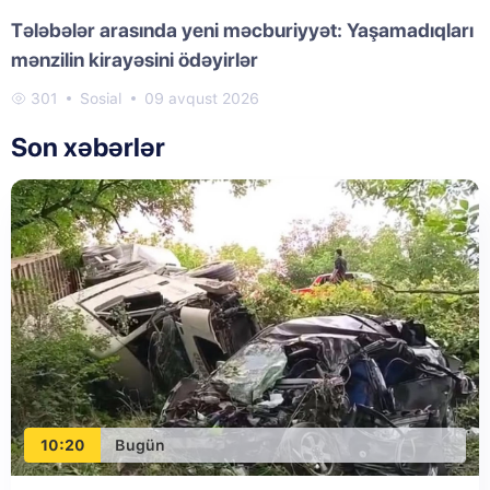
Tələbələr arasında yeni məcburiyyət: Yaşamadıqları
mənzilin kirayəsini ödəyirlər
301
Sosial
09 avqust 2026
Son xəbərlər
10:20
Bugün