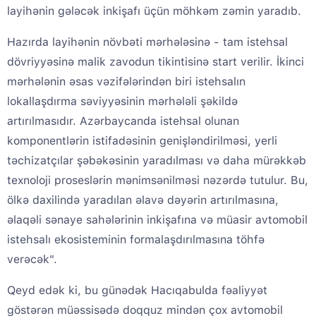
layihənin gələcək inkişafı üçün möhkəm zəmin yaradıb.
Hazırda layihənin növbəti mərhələsinə - tam istehsal
dövriyyəsinə malik zavodun tikintisinə start verilir. İkinci
mərhələnin əsas vəzifələrindən biri istehsalın
lokallaşdırma səviyyəsinin mərhələli şəkildə
artırılmasıdır. Azərbaycanda istehsal olunan
komponentlərin istifadəsinin genişləndirilməsi, yerli
təchizatçılar şəbəkəsinin yaradılması və daha mürəkkəb
texnoloji proseslərin mənimsənilməsi nəzərdə tutulur. Bu,
ölkə daxilində yaradılan əlavə dəyərin artırılmasına,
əlaqəli sənaye sahələrinin inkişafına və müasir avtomobil
istehsalı ekosisteminin formalaşdırılmasına töhfə
verəcək".
Qeyd edək ki, bu günədək Hacıqabulda fəaliyyət
göstərən müəssisədə doqquz mindən çox avtomobil