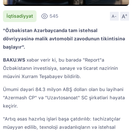
+
A
İqtisadiyyat
545
A-
"Özbəkistan Azərbaycanda tam istehsal
dövriyyəsinə malik avtomobil zavodunun tikintisinə
başlayır".
BAKU.WS
xəbər verir ki, bu barədə "Report"a
Özbəkistanın investisiya, sənaye və ticarət nazirinin
müavini Xurram Teşabayev bildirib.
Ümumi dəyəri 84.3 milyon ABŞ dolları olan bu layihəni
"Azermash CP" və "Uzavtosanoat" SC şirkətləri həyata
keçirir.
"Artıq əsas hazırlıq işləri başa çatdırılıb: təchizatçılar
müəyyən edilib, texnoloji avadanlıqların və istehsal