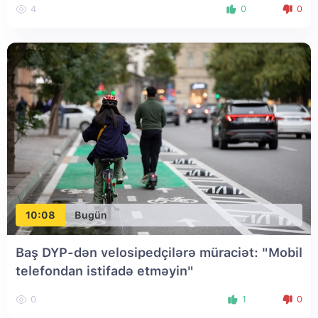
4
0
0
10:08
Bugün
Baş DYP-dən velosipedçilərə müraciət: "Mobil
telefondan istifadə etməyin"
0
1
0