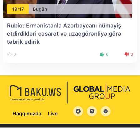
19:17
Bugün
Rubio: Ermənistanla Azərbaycanı nümayiş
etdirdikləri cəsarət və uzaqgörənliyə görə
təbrik edirik
0
0
0
Haqqımızda
Live
© 2004 - 2026 Bütün hüquqlar qorunur