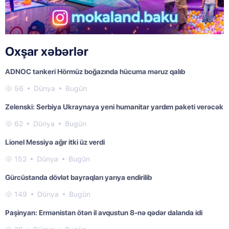
Oxşar xəbərlər
ADNOC tankeri Hörmüz boğazında hücuma məruz qalıb
56
Dünya
Bugün
Zelenski: Serbiya Ukraynaya yeni humanitar yardım paketi verəcək
62
Dünya
Bugün
Lionel Messiyə ağır itki üz verdi
152
Dünya
Bugün
Gürcüstanda dövlət bayraqları yarıya endirilib
149
Dünya
Bugün
Paşinyan: Ermənistan ötən il avqustun 8-nə qədər dalanda idi