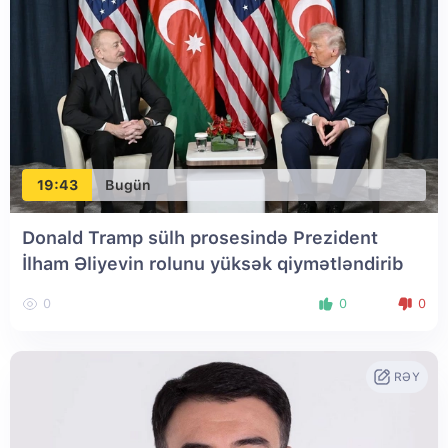
19:43
Bugün
Donald Tramp sülh prosesində Prezident
İlham Əliyevin rolunu yüksək qiymətləndirib
0
0
0
RƏY