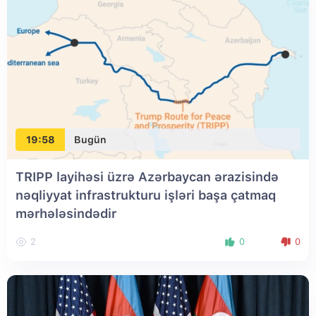
19:58
Bugün
TRIPP layihəsi üzrə Azərbaycan ərazisində
nəqliyyat infrastrukturu işləri başa çatmaq
mərhələsindədir
2
0
0