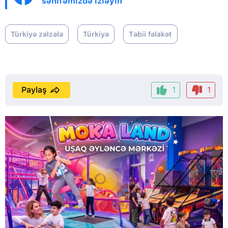
səhifəmizdə izləyin
Türkiyə zəlzələ
Türkiyə
Təbii fəlakət
Paylaş
1
1