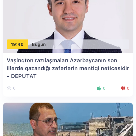
19:40
Bugün
Vaşinqton razılaşmaları Azərbaycanın son
illərdə qazandığı zəfərlərin məntiqi nəticəsidir
- DEPUTAT
0
0
0