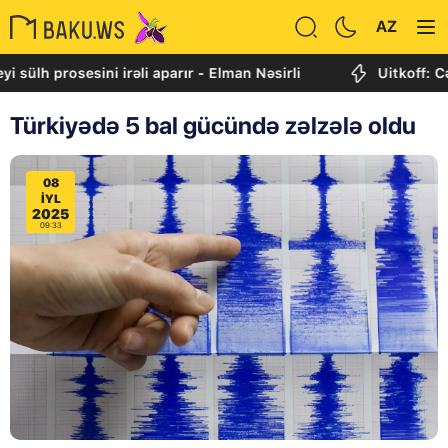
AZ
 prosesini irəli aparır - Elman Nəsirli
Uitkoff: Cənubi 
Türkiyədə 5 bal gücündə zəlzələ oldu
08
IYL
2025
09:33