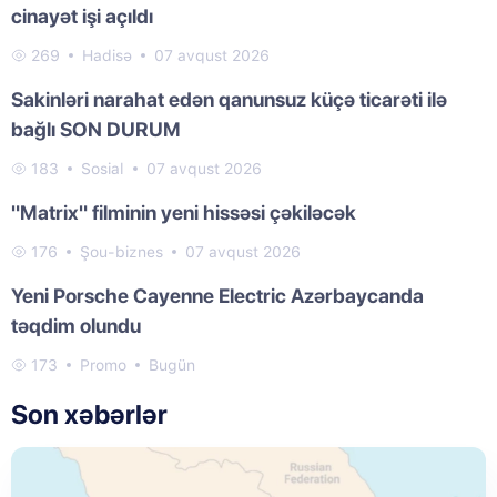
cinayət işi açıldı
269
Hadisə
07 avqust 2026
Sakinləri narahat edən qanunsuz küçə ticarəti ilə
bağlı SON DURUM
183
Sosial
07 avqust 2026
"Matrix" filminin yeni hissəsi çəkiləcək
176
Şou-biznes
07 avqust 2026
Yeni Porsche Cayenne Electric Azərbaycanda
təqdim olundu
173
Promo
Bugün
Son xəbərlər