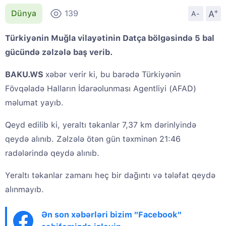
+
A
Dünya
139
A-
Türkiyənin Muğla vilayətinin Datça bölgəsində 5 bal
gücündə zəlzələ baş verib.
BAKU.WS
xəbər verir ki, bu barədə Türkiyənin
Fövqəladə Halların İdarəolunması Agentliyi (AFAD)
məlumat yayıb.
Qeyd edilib ki, yeraltı təkanlar 7,37 km dərinlyində
qeydə alınıb. Zəlzələ ötən gün təxminən 21:46
radələrində qeydə alınıb.
Yeraltı təkanlar zamanı heç bir dağıntı və tələfat qeydə
alınmayıb.
Ən son xəbərləri bizim "Facebook"