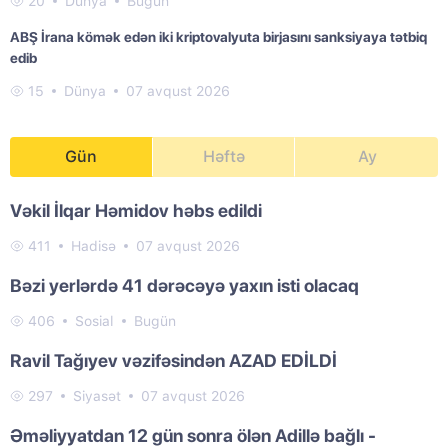
20
Dünya
Bugün
ABŞ İrana kömək edən iki kriptovalyuta birjasını sanksiyaya tətbiq
edib
15
Dünya
07 avqust 2026
Gün
Həftə
Ay
Vəkil İlqar Həmidov həbs edildi
411
Hadisə
07 avqust 2026
Bəzi yerlərdə 41 dərəcəyə yaxın isti olacaq
406
Sosial
Bugün
Ravil Tağıyev vəzifəsindən AZAD EDİLDİ
297
Siyasət
07 avqust 2026
Əməliyyatdan 12 gün sonra ölən Adillə bağlı -