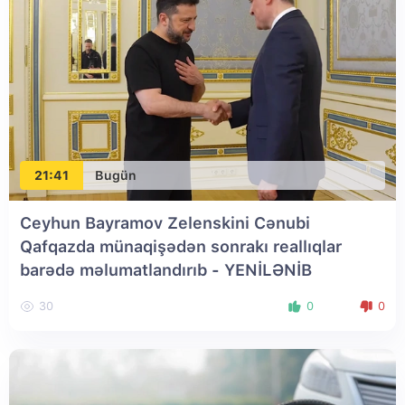
21:41
Bugün
Ceyhun Bayramov Zelenskini Cənubi
Qafqazda münaqişədən sonrakı reallıqlar
barədə məlumatlandırıb
- YENİLƏNİB
30
0
0