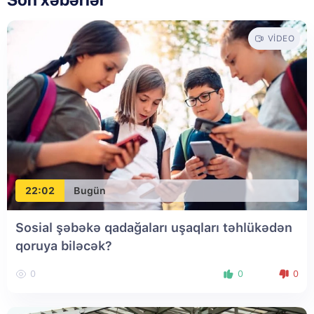
VIDEO
22:02
Bugün
Sosial şəbəkə qadağaları uşaqları təhlükədən
qoruya biləcək?
0
0
0