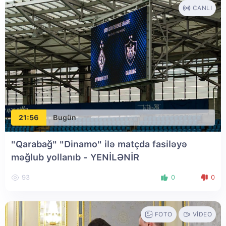
CANLI
21:56
Bugün
"Qarabağ" "Dinamo" ilə matçda fasiləyə
məğlub yollanıb
- YENİLƏNİR
93
0
0
FOTO
VIDEO