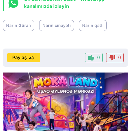
kanalımızda izləyin
Narin Güran
Narin cinayəti
Narin qətli
Paylaş
0
0