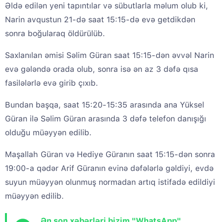
Əldə edilən yeni tapıntılar və sübutlarla məlum olub ki,
Narin avqustun 21-də saat 15:15-də evə getdikdən
sonra boğularaq öldürülüb.
Saxlanılan əmisi Səlim Güran saat 15:15-dən əvvəl Narin
evə gələndə orada olub, sonra isə ən az 3 dəfə qısa
fasilələrlə evə girib çıxıb.
Bundan başqa, saat 15:20-15:35 arasında ana Yüksel
Güran ilə Səlim Güran arasında 3 dəfə telefon danışığı
olduğu müəyyən edilib.
Maşallah Güran və Hediye Güranın saat 15:15-dən sonra
19:00-a qədər Arif Güranın evinə dəfələrlə gəldiyi, evdə
suyun müəyyən olunmuş normadan artıq istifadə edildiyi
müəyyən edilib.
Ən son xəbərləri bizim "WhatsApp"