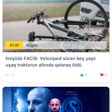
21:37
Bugün
İmişlidə FACİƏ: Velosiped sürən beş yaşlı
uşaq traktorun altında qalaraq öldü
14
0
1