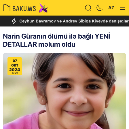
AZ
Ceyhun Bayramov və Andrey Sibiqa Kiyevdə danışıqlar aparırla
Narin Güranın ölümü ilə bağlı YENİ
DETALLAR məlum oldu
07
OKT
2024
13:29