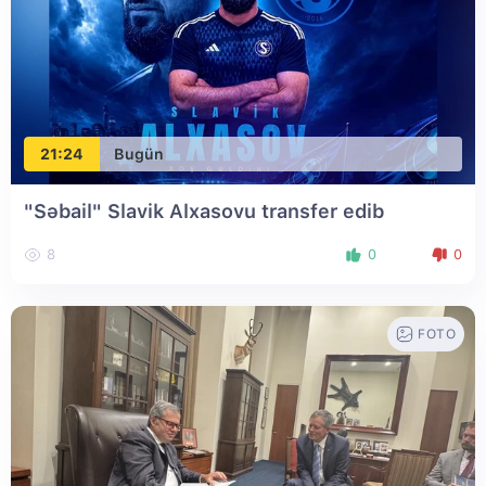
21:24
Bugün
"Səbail" Slavik Alxasovu transfer edib
8
0
0
FOTO