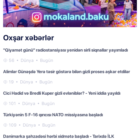
Oxşar xəbərlər
"Qiyamət günü" radiostansiyası yenidən sirli siqnallar yayımladı
56
Dünya
Bugün
Alimlər Günəşdə Yerə təsir göstərə bilən gizli proses aşkar etdilər
19
Dünya
Bugün
Cici Hadid və Bredli Kuper gizli evləniblər? - Yeni iddia yayıldı
101
Dünya
Bugün
Türkiyənin 5 F-16 qırıcısı NATO missiyasına başladı
109
Dünya
Bugün
Danimarka şahzadəsi hərbi xidmətə başladı - Tarixdə İLK