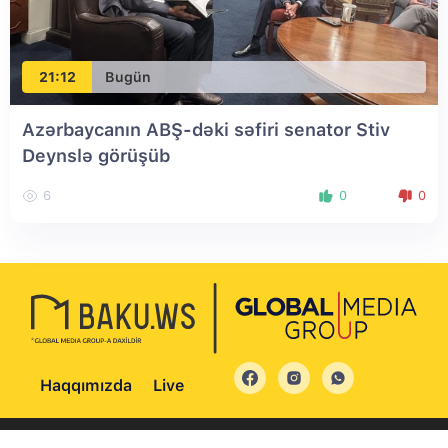
21:12
Bugün
Azərbaycanın ABŞ-dəki səfiri senator Stiv
Deynslə görüşüb
6
0
0
Haqqımızda
Live
© 2004 - 2026 Bütün hüquqlar qorunur