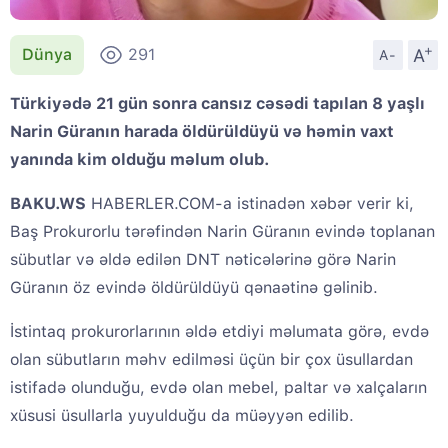
+
A
Dünya
291
A-
Türkiyədə 21 gün sonra cansız cəsədi tapılan 8 yaşlı
Narin Güranın harada öldürüldüyü və həmin vaxt
yanında kim olduğu məlum olub.
BAKU.WS
HABERLER.COM-a istinadən xəbər verir ki,
Baş Prokurorlu tərəfindən Narin Güranın evində toplanan
sübutlar və əldə edilən DNT nəticələrinə görə Narin
Güranın öz evində öldürüldüyü qənaətinə gəlinib.
İstintaq prokurorlarının əldə etdiyi məlumata görə, evdə
olan sübutların məhv edilməsi üçün bir çox üsullardan
istifadə olunduğu, evdə olan mebel, paltar və xalçaların
xüsusi üsullarla yuyulduğu da müəyyən edilib.