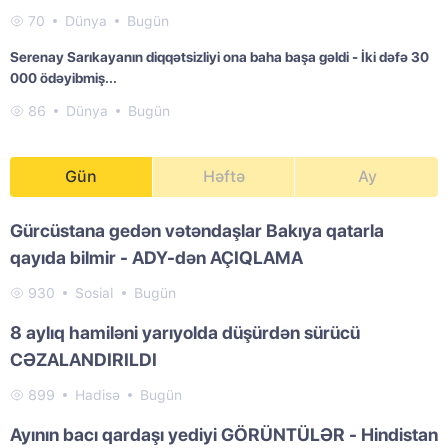
70
Dünya
Bugün
Serenay Sarıkayanın diqqətsizliyi ona baha başa gəldi - İki dəfə 30
000 ödəyibmiş...
86
Dünya
Bugün
Gün
Həftə
Ay
Gürcüstana gedən vətəndaşlar Bakıya qatarla
qayıda bilmir - ADY-dən AÇIQLAMA
930
Sosial
Bugün
8 aylıq hamiləni yarıyolda düşürdən sürücü
CƏZALANDIRILDI
899
Hadisə
Bugün
Ayının bacı qardaşı yediyi GÖRÜNTÜLƏR - Hindistan