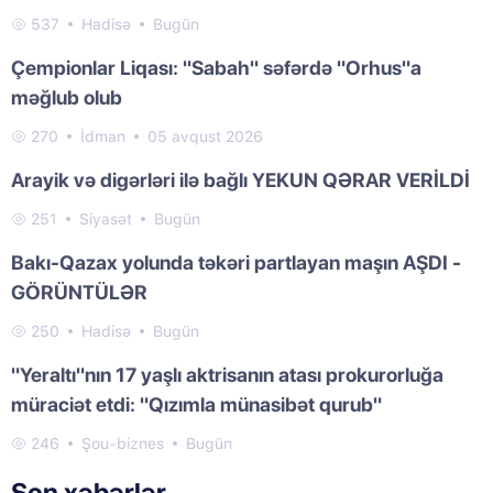
537
Hadisə
Bugün
Çempionlar Liqası: "Sabah" səfərdə "Orhus"a
məğlub olub
270
İdman
05 avqust 2026
Arayik və digərləri ilə bağlı YEKUN QƏRAR VERİLDİ
251
Siyasət
Bugün
Bakı-Qazax yolunda təkəri partlayan maşın AŞDI -
GÖRÜNTÜLƏR
250
Hadisə
Bugün
"Yeraltı"nın 17 yaşlı aktrisanın atası prokurorluğa
müraciət etdi: "Qızımla münasibət qurub"
246
Şou-biznes
Bugün
Son xəbərlər