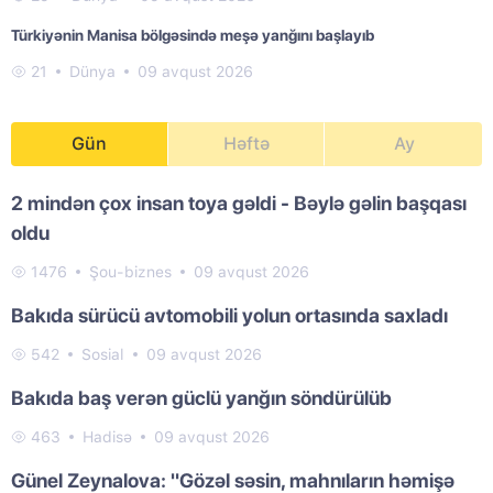
Türkiyənin Manisa bölgəsində meşə yanğını başlayıb
21
Dünya
09 avqust 2026
Gün
Həftə
Ay
2 mindən çox insan toya gəldi - Bəylə gəlin başqası
oldu
1476
Şou-biznes
09 avqust 2026
Bakıda sürücü avtomobili yolun ortasında saxladı
542
Sosial
09 avqust 2026
Bakıda baş verən güclü yanğın söndürülüb
463
Hadisə
09 avqust 2026
Günel Zeynalova: "Gözəl səsin, mahnıların həmişə