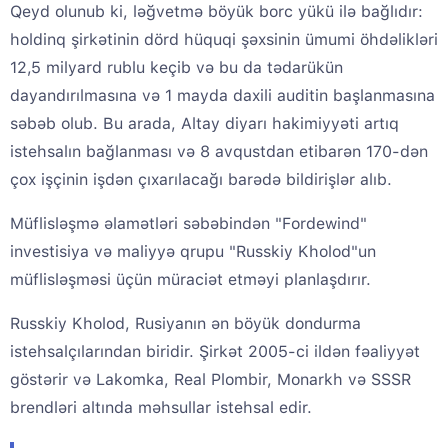
Qeyd olunub ki, ləğvetmə böyük borc yükü ilə bağlıdır:
holdinq şirkətinin dörd hüquqi şəxsinin ümumi öhdəlikləri
12,5 milyard rublu keçib və bu da tədarükün
dayandırılmasına və 1 mayda daxili auditin başlanmasına
səbəb olub. Bu arada, Altay diyarı hakimiyyəti artıq
istehsalın bağlanması və 8 avqustdan etibarən 170-dən
çox işçinin işdən çıxarılacağı barədə bildirişlər alıb.
Müflisləşmə əlamətləri səbəbindən "Fordewind"
investisiya və maliyyə qrupu "Russkiy Kholod"un
müflisləşməsi üçün müraciət etməyi planlaşdırır.
Russkiy Kholod, Rusiyanın ən böyük dondurma
istehsalçılarından biridir. Şirkət 2005-ci ildən fəaliyyət
göstərir və Lakomka, Real Plombir, Monarkh və SSSR
brendləri altında məhsullar istehsal edir.