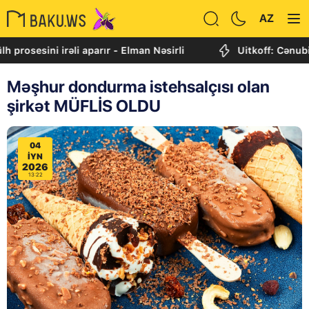
AZ
sini irəli aparır - Elman Nəsirli
Uitkoff: Cənubi Qafqa
Məşhur dondurma istehsalçısı olan
şirkət MÜFLİS OLDU
04
IYN
2026
13:22