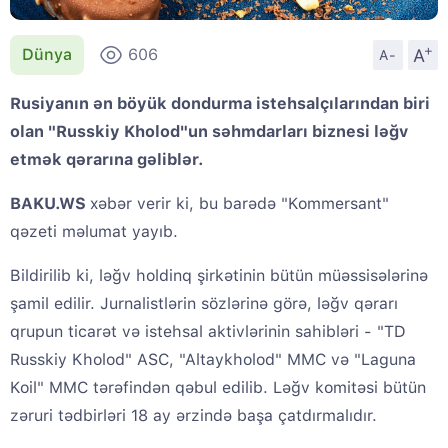
+
A
Dünya
606
A-
Rusiyanın ən böyük dondurma istehsalçılarından biri
olan "Russkiy Kholod"un səhmdarları biznesi ləğv
etmək qərarına gəliblər.
BAKU.WS
xəbər verir ki, bu barədə "Kommersant"
qəzeti məlumat yayıb.
Bildirilib ki, ləğv holdinq şirkətinin bütün müəssisələrinə
şamil edilir. Jurnalistlərin sözlərinə görə, ləğv qərarı
qrupun ticarət və istehsal aktivlərinin sahibləri - "TD
Russkiy Kholod" ASC, "Altaykholod" MMC və "Laguna
Koil" MMC tərəfindən qəbul edilib. Ləğv komitəsi bütün
zəruri tədbirləri 18 ay ərzində başa çatdırmalıdır.