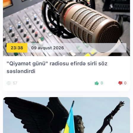
23:38
09 avqust 2026
"Qiyamət günü" radiosu efirdə sirli söz
səsləndirdi
57
0
0