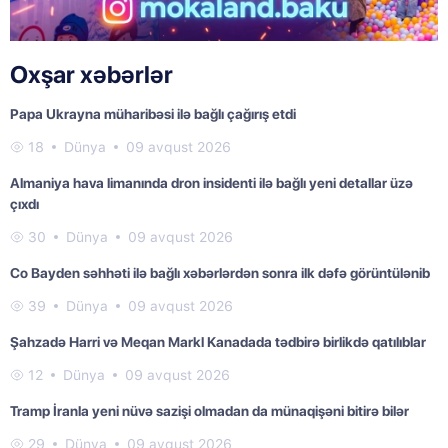
Oxşar xəbərlər
Papa Ukrayna müharibəsi ilə bağlı çağırış etdi
18
Dünya
09 avqust 2026
Almaniya hava limanında dron insidenti ilə bağlı yeni detallar üzə
çıxdı
30
Dünya
09 avqust 2026
Co Bayden səhhəti ilə bağlı xəbərlərdən sonra ilk dəfə görüntülənib
39
Dünya
09 avqust 2026
Şahzadə Harri və Meqan Markl Kanadada tədbirə birlikdə qatılıblar
12
Dünya
09 avqust 2026
Tramp İranla yeni nüvə sazişi olmadan da münaqişəni bitirə bilər
29
Dünya
09 avqust 2026