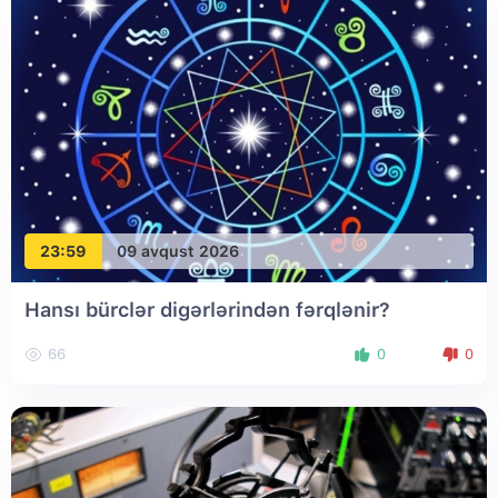
23:59
09 avqust 2026
Hansı bürclər digərlərindən fərqlənir?
66
0
0