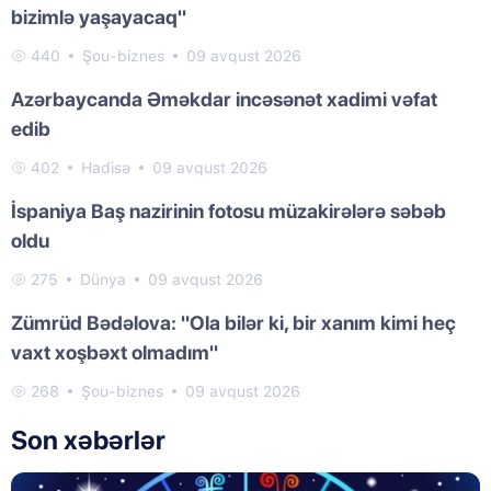
bizimlə yaşayacaq"
440
Şou-biznes
09 avqust 2026
Azərbaycanda Əməkdar incəsənət xadimi vəfat
edib
402
Hadisə
09 avqust 2026
İspaniya Baş nazirinin fotosu müzakirələrə səbəb
oldu
275
Dünya
09 avqust 2026
Zümrüd Bədəlova: "Ola bilər ki, bir xanım kimi heç
vaxt xoşbəxt olmadım"
268
Şou-biznes
09 avqust 2026
Son xəbərlər