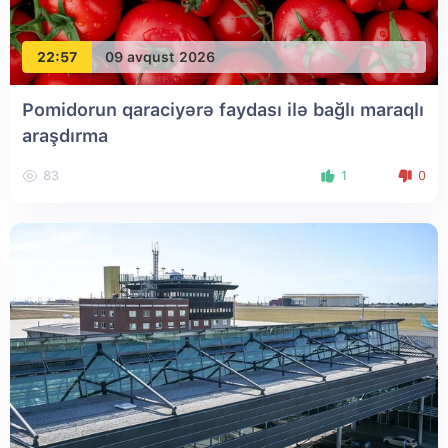
22:57
09 avqust 2026
Pomidorun qaraciyərə faydası ilə bağlı maraqlı
araşdırma
83
1
0