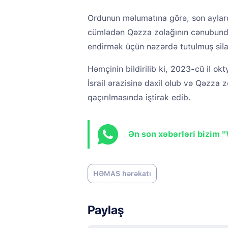
Ordunun məlumatına görə, son aylar
cümlədən Qəzza zolağının cənubunda f
endirmək üçün nəzərdə tutulmuş silah
Həmçinin bildirilib ki, 2023-cü il
İsrail ərazisinə daxil olub və Qəzza zo
qaçırılmasında iştirak edib.
Ən son xəbərləri bizim 
HƏMAS hərəkatı
Paylaş