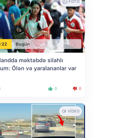
FOTO
:22
Bugün
landda məktəbdə silahlı
um: Ölən və yaralananlar var
0
0
0
VIDEO