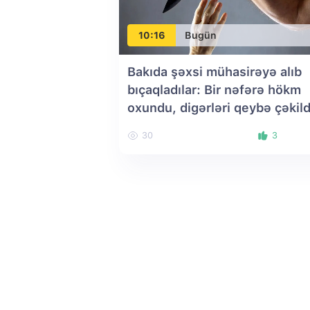
10:16
Bugün
Bakıda şəxsi mühasirəyə alıb
bıçaqladılar: Bir nəfərə hökm
oxundu, digərləri qeybə çəkild
30
3