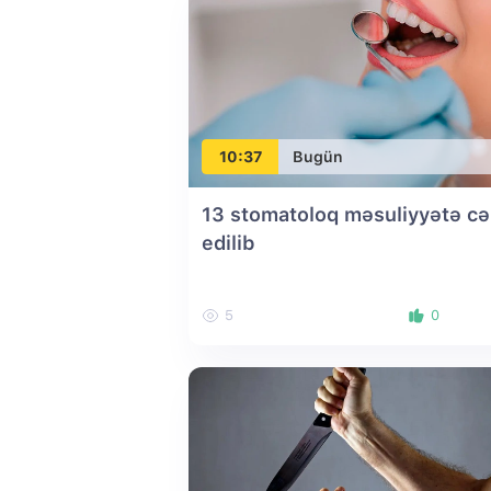
10:37
Bugün
13 stomatoloq məsuliyyətə cə
edilib
5
0