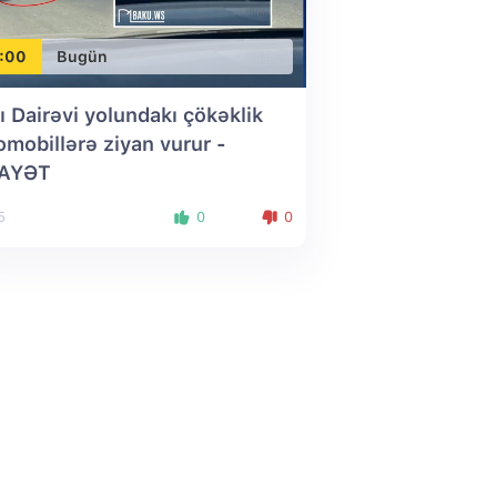
:00
Bugün
ı Dairəvi yolundakı çökəklik
omobillərə ziyan vurur -
KAYƏT
5
0
0