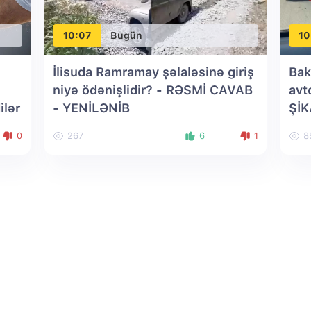
10:07
Bugün
10
İlisuda Ramramay şəlaləsinə giriş
Bak
niyə ödənişlidir? - RƏSMİ CAVAB
avt
ilər
- YENİLƏNİB
Şİ
0
267
6
1
8