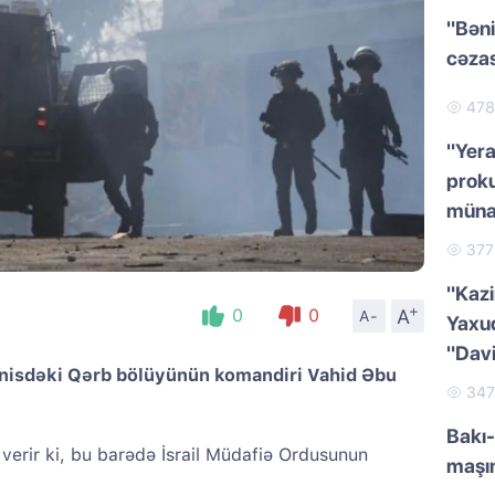
"Bəni
cəzas
47
"Yera
proku
müna
37
"Kazi
+
A
0
0
A-
Yaxud
"Dav
unisdəki Qərb bölüyünün komandiri Vahid Əbu
34
Bakı-
 verir ki, bu barədə İsrail Müdafiə Ordusunun
maşı