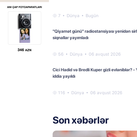
7
Dünya
Bugün
"Qiyamət günü" radiostansiyası yenidən sirl
siqnallar yayımladı
56
Dünya
06 avqust 2026
Cici Hadid və Bredli Kuper gizli evləniblər? - 
iddia yayıldı
116
Dünya
06 avqust 2026
Son xəbərlər