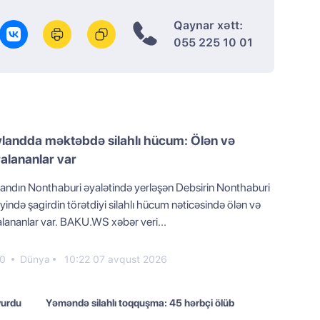
Qaynar xətt:
055 225 10 01
landda məktəbdə silahlı hücum: Ölən və
alananlar var
landın Nonthaburi əyalətində yerləşən Debsirin Nonthaburi
yində şagirdin törətdiyi silahlı hücum nəticəsində ölən və
alananlar var. BAKU.WS xəbər veri...
0
Dünya
10:22 07 avqust 2026
vurdu
Yəməndə silahlı toqquşma: 45 hərbçi ölüb