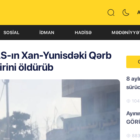
SOSIAL
İDMAN
HADISƏ
MƏDƏNIYYƏ
AS-ın Xan-Yunisdəki Qərb
rini öldürüb
8 ayl
sürü
10
Ayını
GÖRÜ
88