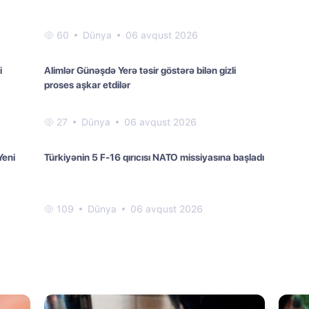
60
Dünya
06 avqust 2026
i
Alimlər Günəşdə Yerə təsir göstərə bilən gizli
proses aşkar etdilər
27
Dünya
06 avqust 2026
Yeni
Türkiyənin 5 F-16 qırıcısı NATO missiyasına başladı
109
Dünya
06 avqust 2026