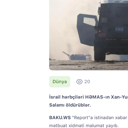
Dünya
20
İsrail hərbçiləri HƏMAS-ın Xan-Y
Salamı öldürüblər.
BAKU.WS
"Report"a istinadən xəbər
mətbuat xidməti məlumat yayıb.