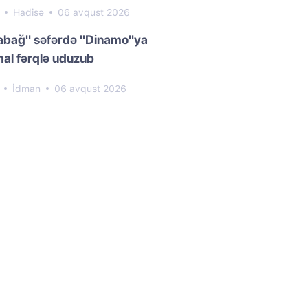
2
Hadisə
06 avqust 2026
abağ" səfərdə "Dinamo"ya
al fərqlə uduzub
1
İdman
06 avqust 2026