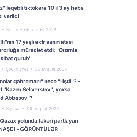
z" ləqəbli tiktokerə 10 il 3 ay həbs
ı verildi
8
Sosial
06 avqust 2026
ltı"nın 17 yaşlı aktrisanın atası
rorluğa müraciət etdi: "Qızımla
sibət qurub"
7
Şou-biznes
06 avqust 2026
nolar qəhrəmanı" necə "ilişdi"? -
 "Kazım Seliverstov", yoxsa
id Abbasov"?
7
Siyasət
06 avqust 2026
Qazax yolunda təkəri partlayan
n AŞDI - GÖRÜNTÜLƏR