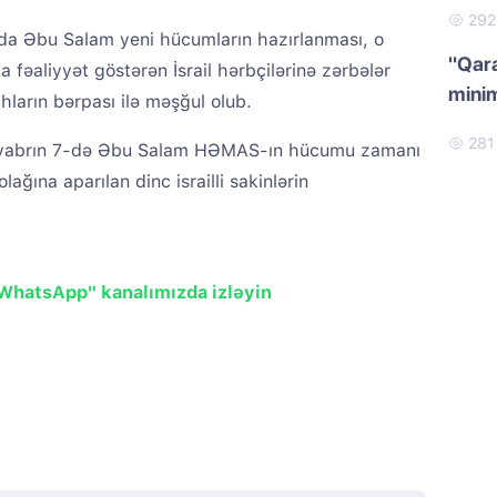
29
da Əbu Salam yeni hücumların hazırlanması, o
"Qar
əaliyyət göstərən İsrail hərbçilərinə zərbələr
minim
ların bərpası ilə məşğul olub.
28
 oktyabrın 7-də Əbu Salam HƏMAS-ın hücumu zamanı
lağına aparılan dinc israilli sakinlərin
"WhatsApp" kanalımızda izləyin