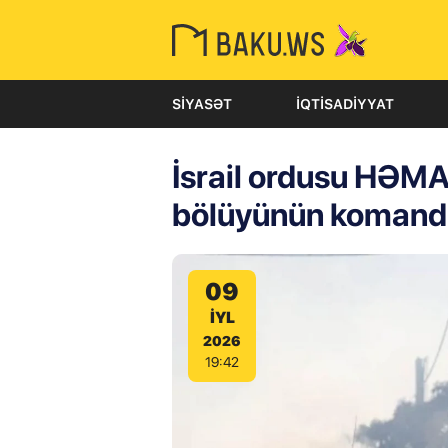
SIYASƏT
İQTISADIYYAT
İsrail ordusu HƏM
bölüyünün komandi
09
IYL
2026
19:42