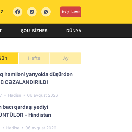
AZ
Live
T
ŞOU-BIZNES
DÜNYA
Gün
Həftə
Ay
ıq hamiləni yarıyolda düşürdən
cü CƏZALANDIRILDI
47
Hadisə
06 avqust 2026
n bacı qardaşı yediyi
NTÜLƏR - Hindistan
3
Hadisə
06 avqust 2026