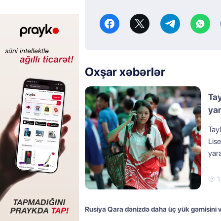
Oxşar xəbərlər
Tay
yar
Tay
Lise
yar
1
Rusiya Qara dənizdə daha üç yük gəmisini 