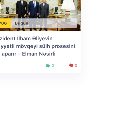
:06
Bugün
zident İlham Əliyevin
iyyətli mövqeyi sülh prosesini
i aparır - Elman Nəsirli
0
0