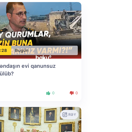
:28
Bugün
əndaşın evi qanunsuz
ülüb?
0
0
RƏY