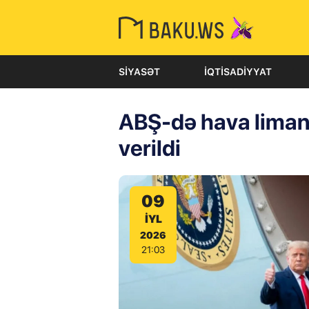
SIYASƏT
İQTISADIYYAT
ABŞ-də hava liman
verildi
09
IYL
2026
21:03