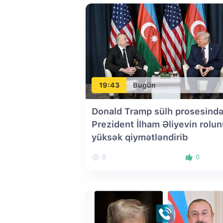
19:43
Bugün
Donald Tramp sülh prosesind
Prezident İlham Əliyevin rolu
yüksək qiymətləndirib
0
0