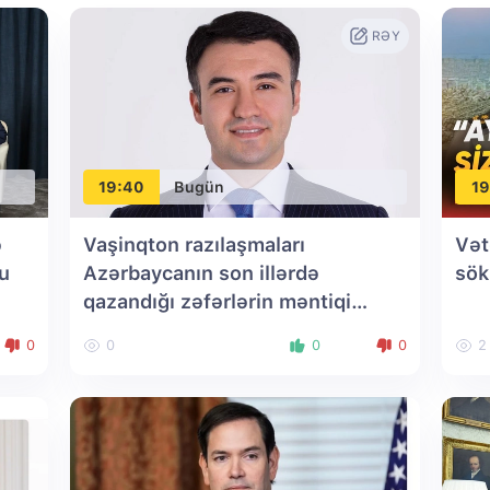
RƏY
19:40
Bugün
19
ə
Vaşinqton razılaşmaları
Vət
nu
Azərbaycanın son illərdə
sök
qazandığı zəfərlərin məntiqi
nəticəsidir - DEPUTAT
0
0
0
0
2