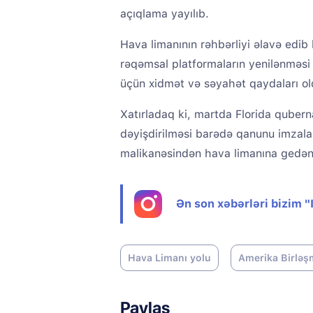
açıqlama yayılıb.
Hava limanının rəhbərliyi əlavə edib 
rəqəmsal platformaların yenilənməsi 
üçün xidmət və səyahət qaydaları ol
Xatırladaq ki, martda Florida quber
dəyişdirilməsi barədə qanunu imzala
malikanəsindən hava limanına gedən 
Ən son xəbərləri bizim 
Hava Limanı yolu
Amerika Birləşm
Paylaş