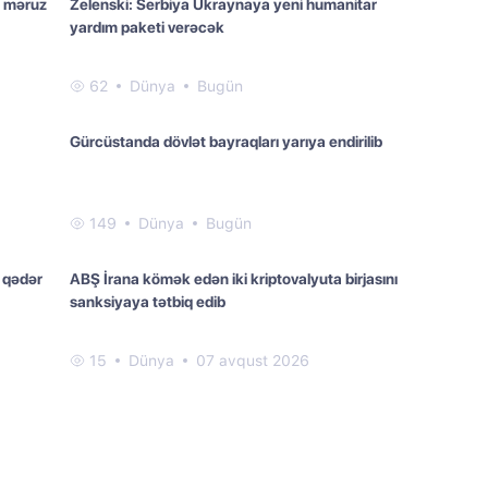
 məruz
Zelenski: Serbiya Ukraynaya yeni humanitar
yardım paketi verəcək
62
Dünya
Bugün
Gürcüstanda dövlət bayraqları yarıya endirilib
149
Dünya
Bugün
 qədər
ABŞ İrana kömək edən iki kriptovalyuta birjasını
sanksiyaya tətbiq edib
15
Dünya
07 avqust 2026