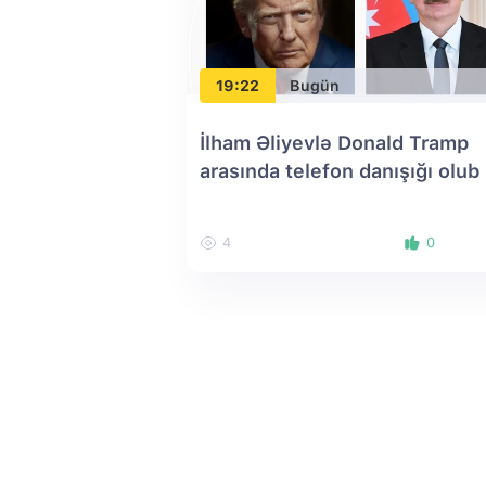
19:22
Bugün
İlham Əliyevlə Donald Tramp
arasında telefon danışığı olub
4
0