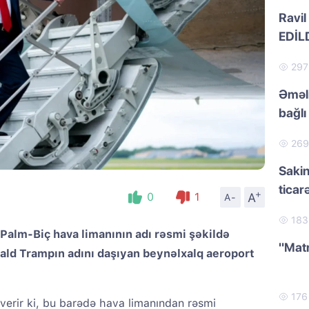
Ravil
EDİL
29
Əməli
bağlı 
26
Sakin
ticar
+
A
0
1
A-
18
 Palm-Biç hava limanının adı rəsmi şəkildə
"Matr
nald Trampın adını daşıyan beynəlxalq aeroport
17
verir ki, bu barədə hava limanından rəsmi