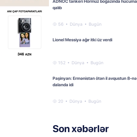
ADNOC tankeri Hörmüz boğazında hücuma
qalıb
56
Dünya
Bugün
Lionel Messiyə ağır itki üz verdi
152
Dünya
Bugün
Paşinyan: Ermənistan ötən il avqustun 8-nə
dalanda idi
20
Dünya
Bugün
Son xəbərlər