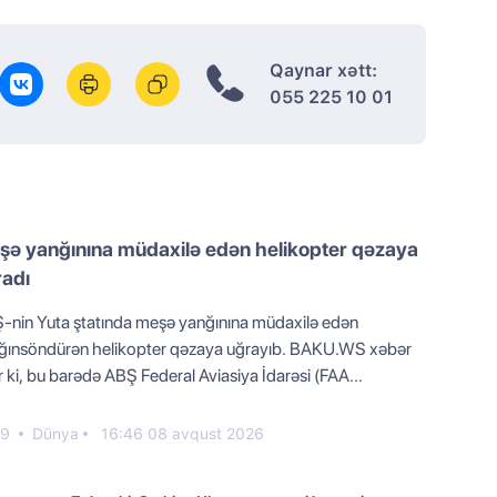
Qaynar xətt:
055 225 10 01
şə yanğınına müdaxilə edən helikopter qəzaya
radı
-nin Yuta ştatında meşə yanğınına müdaxilə edən
ğınsöndürən helikopter qəzaya uğrayıb. BAKU.WS xəbər
r ki, bu barədə ABŞ Federal Aviasiya İdarəsi (FAA...
79
Dünya
16:46 08 avqust 2026