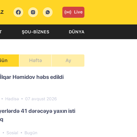
AZ
Live
T
ŞOU-BIZNES
DÜNYA
Gün
Həftə
Ay
 İlqar Həmidov həbs edildi
1
Hadisə
07 avqust 2026
yerlərdə 41 dərəcəyə yaxın isti
aq
6
Sosial
Bugün