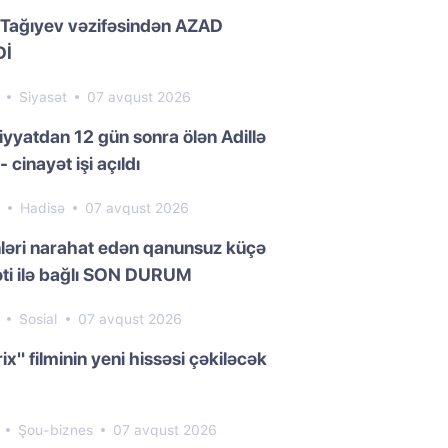
 Tağıyev vəzifəsindən AZAD
Dİ
7
Siyasət
07 avqust 2026
yyatdan 12 gün sonra ölən Adillə
- cinayət işi açıldı
9
Hadisə
07 avqust 2026
ləri narahat edən qanunsuz küçə
əti ilə bağlı SON DURUM
3
Sosial
07 avqust 2026
ix" filminin yeni hissəsi çəkiləcək
6
Şou-biznes
07 avqust 2026