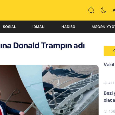
SOSIAL
İDMAN
HADISƏ
MƏDƏNIYYƏ
ına Donald Trampın adı
Vəkil
41
Bəzi 
olac
40