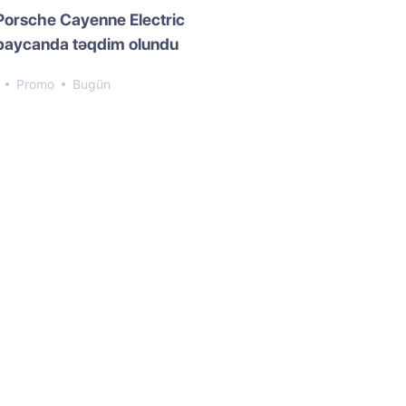
Porsche Cayenne Electric
baycanda təqdim olundu
3
Promo
Bugün