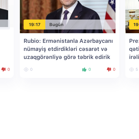
19:17
Bugün
19
Rubio: Ermənistanla Azərbaycanı
Pre
nümayiş etdirdikləri cəsarət və
qət
uzaqgörənliyə görə təbrik edirik
irəl
0
0
0
0
5