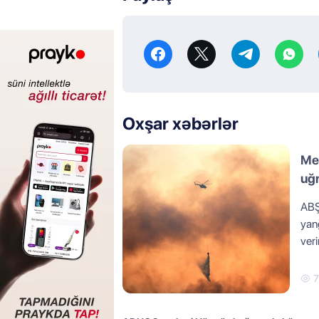
Oxşar xəbərlər
Me
uğ
ABŞ
yan
veri