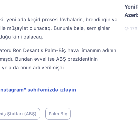
Yeni 
Azər
ki, yeni ada keçid prosesi lövhələrin, brendinqin və
ilə müşayiət olunacaq. Bununla belə, sərnişinlər
17
duğu kimi qalacaq.
natoru Ron Desantis Palm-Biç hava limanının adının
mışdı. Bundan əvvəl isə ABŞ prezidentinin
yola da onun adı verilmişdi.
"Instagram" səhifəmizdə izləyin
iş Ştatları (ABŞ)
Palm Biç