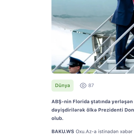
Dünya
87
ABŞ-nin Florida ştatında yerləşən
dəyişdirilərək ölkə Prezidenti Do
olub.
BAKU.WS
Oxu.Az-a istinadən xəbər 