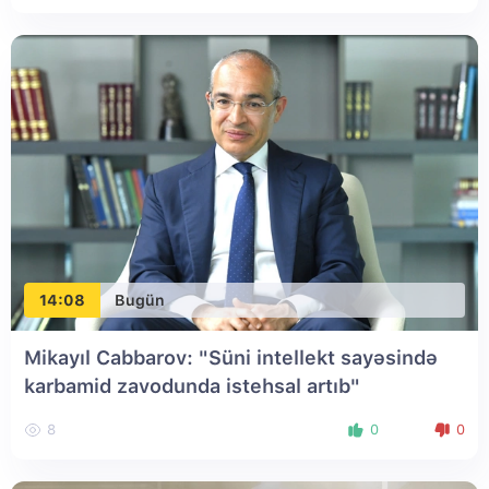
14:08
Bugün
Mikayıl Cabbarov: "Süni intellekt sayəsində
karbamid zavodunda istehsal artıb"
8
0
0