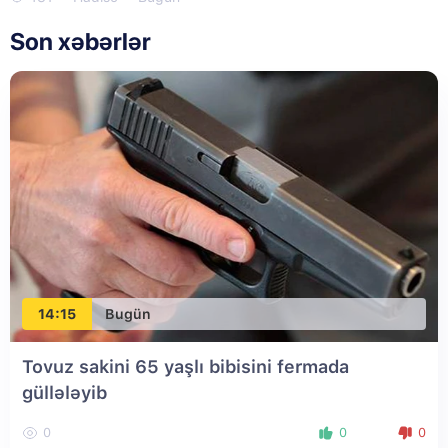
Son xəbərlər
14:15
Bugün
Tovuz sakini 65 yaşlı bibisini fermada
güllələyib
0
0
0