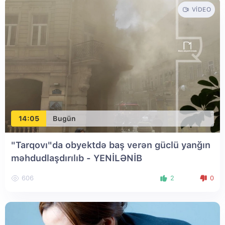
VIDEO
14:05
Bugün
"Tarqovı"da obyektdə baş verən güclü yanğın
məhdudlaşdırılıb
- YENİLƏNİB
606
2
0