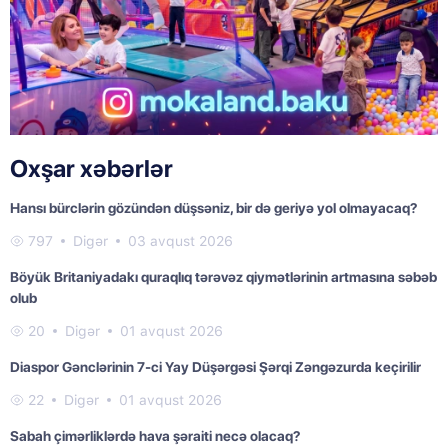
Oxşar xəbərlər
Hansı bürclərin gözündən düşsəniz, bir də geriyə yol olmayacaq?
797
Digər
03 avqust 2026
Böyük Britaniyadakı quraqlıq tərəvəz qiymətlərinin artmasına səbəb
olub
20
Digər
01 avqust 2026
Diaspor Gənclərinin 7-ci Yay Düşərgəsi Şərqi Zəngəzurda keçirilir
22
Digər
01 avqust 2026
Sabah çimərliklərdə hava şəraiti necə olacaq?