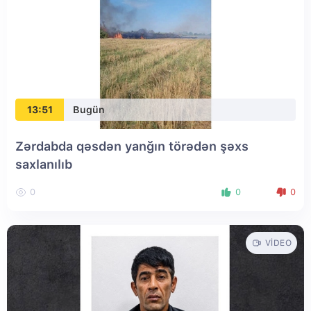
13:51
Bugün
Zərdabda qəsdən yanğın törədən şəxs
saxlanılıb
0
0
0
VIDEO