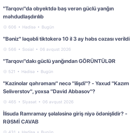
"Tarqovı"da obyektdə baş verən güclü yanğın
məhdudlaşdırılıb
606
Hadisə
Bugün
"Bəniz" ləqəbli tiktokerə 10 il 3 ay həbs cəzası verildi
566
Sosial
06 avqust 2026
"Tarqovı"dakı güclü yanğından GÖRÜNTÜLƏR
521
Hadisə
Bugün
"Kazinolar qəhrəmanı" necə "ilişdi"? - Yaxud "Kazım
Seliverstov", yoxsa "David Abbasov"?
465
Siyasət
06 avqust 2026
İlisuda Ramramay şəlaləsinə giriş niyə ödənişlidir? -
RƏSMİ CAVAB
431
Hadisə
Bugün