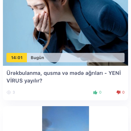
14:01
Bugün
Ürəkbulanma, qusma və mədə ağrıları - YENİ
VİRUS yayılır?
3
0
0