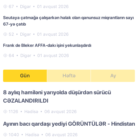
67
Digər
01 avqust 2026
Seutaya çatmağa çalışarkən həlak olan qanunsuz miqrantların sayı
67-yə çatıb
52
Digər
01 avqust 2026
Frank de Bleker AFFA-dakı işini yekunlaşdırdı
64
Digər
01 avqust 2026
Gün
Həftə
Ay
8 aylıq hamiləni yarıyolda düşürdən sürücü
CƏZALANDIRILDI
1126
Hadisə
06 avqust 2026
Ayının bacı qardaşı yediyi GÖRÜNTÜLƏR - Hindistan
1040
Hadisə
06 avqust 2026