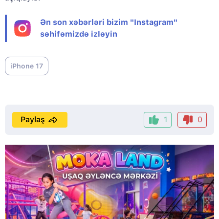
Ən son xəbərləri bizim "Instagram"
səhifəmizdə izləyin
iPhone 17
Paylaş
1
0