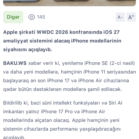
+
A
Digər
145
A-
Apple şirkəti WWDC 2026 konfransında iOS 27
əməliyyat sistemini alacaq iPhone modellərinin
siyahısını açıqlayıb.
BAKU.WS
xəbər verir ki, yeniləmə iPhone SE (2-ci nəsil)
və daha yeni modellərə, həmçinin iPhone 11 seriyasından
başlayaraq ən son iPhone 17 və iPhone Air cihazlarına
qədər bütün dəstəklənən modellərə şamil ediləcək.
Bildirilib ki, bəzi süni intellekt funksiyaları və Siri AI
imkanları yalnız iPhone 17 Pro və iPhone Air
modellərində əlçatan olacaq. Apple həmçinin yeni
sistemin cihazlarda performansı yaxşılaşdıracağını
açıqlayıb.