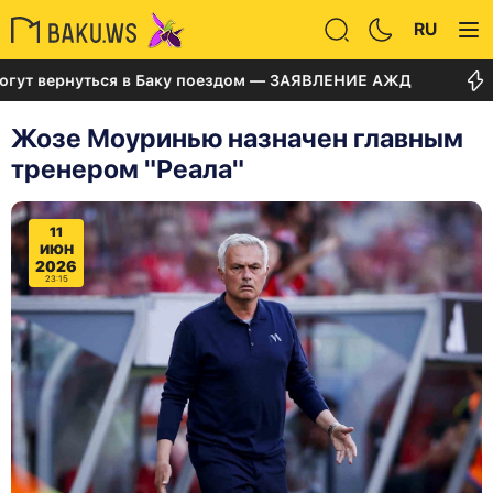
RU
вернуться в Баку поездом — ЗАЯВЛЕНИЕ АЖД
Суд п
Жозе Моуринью назначен главным
тренером "Реала"
11
ИЮН
2026
23:15