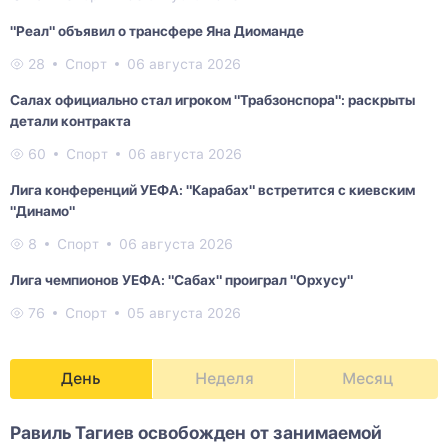
"Реал" объявил о трансфере Яна Диоманде
28
Спорт
06 августа 2026
Салах официально стал игроком "Трабзонспора": раскрыты
детали контракта
60
Спорт
06 августа 2026
Лига конференций УЕФА: "Карабах" встретится с киевским
"Динамо"
8
Спорт
06 августа 2026
Лига чемпионов УЕФА: "Сабах" проиграл "Орхусу"
76
Спорт
05 августа 2026
День
Неделя
Месяц
Равиль Тагиев освобожден от занимаемой