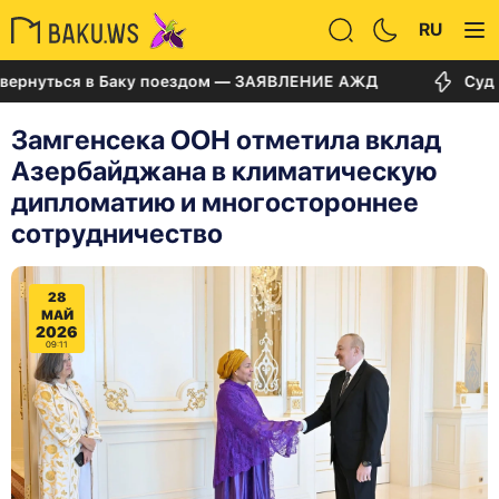
RU
уться в Баку поездом — ЗАЯВЛЕНИЕ АЖД
Суд по дел
Замгенсека ООН отметила вклад
Азербайджана в климатическую
дипломатию и многостороннее
сотрудничество
28
МАЙ
2026
09:11