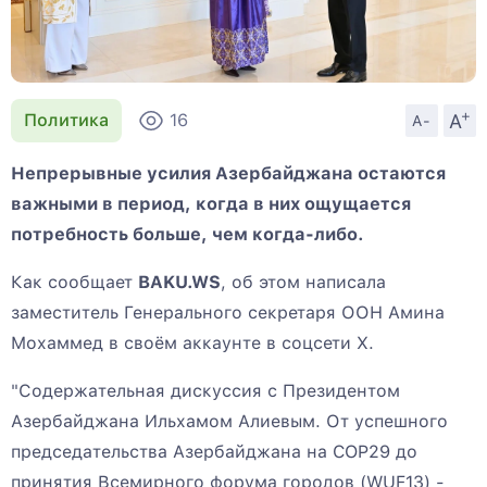
+
A
Политика
16
A-
Непрерывные усилия Азербайджана остаются
важными в период, когда в них ощущается
потребность больше, чем когда-либо.
Как сообщает
BAKU.WS
, об этом написала
заместитель Генерального секретаря ООН Амина
Мохаммед в своём аккаунте в соцсети X.
"Содержательная дискуссия с Президентом
Азербайджана Ильхамом Алиевым. От успешного
председательства Азербайджана на COP29 до
принятия Всемирного форума городов (WUF13) -