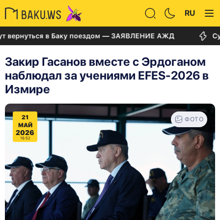
RU
нуться в Баку поездом — ЗАЯВЛЕНИЕ АЖД
Суд по де
Закир Гасанов вместе с Эрдоганом
наблюдал за учениями EFES-2026 в
Измире
21
ФОТО
МАЙ
2026
16:52