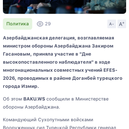
+
A
Политика
29
A-
Азербайджанская делегация, возглавляемая
министром обороны Азербайджана Закиром
Гасановым, приняла участие в "Дне
высокопоставленного наблюдателя" в ходе
многонациональных совместных учений EFES-
2026, проводимых в районе Доганбей турецкого
города Измир.
Об этом
BAKU.WS
сообщили в Министерстве
обороны Азербайджана.
Командующий Сухопутными войсками
Вооруженных сил Турецкой Республики генерал