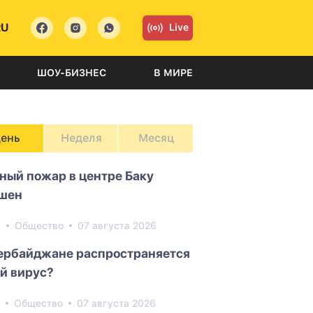
RU
Live
ШОУ-БИЗНЕС
В МИРЕ
ень
Неделя
Месяц
ный пожар в центре Баку
шен
3
Общество
07 августа 2026
ербайджане распространяется
й вирус?
0
Общество
07 августа 2026