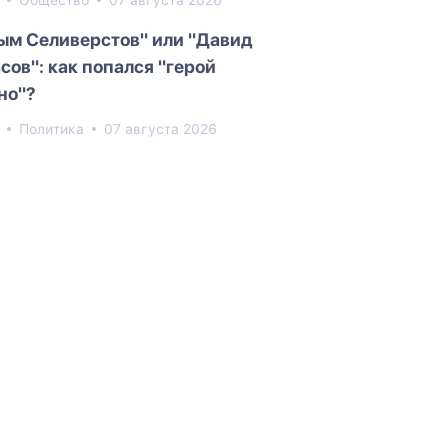
3
Общество
07 августа 2026
ым Селиверстов" или "Давид
сов": как попался "герой
но"?
0
Политика
07 августа 2026