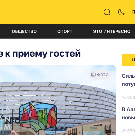
ОБЩЕСТВО
СПОРТ
ЭТО ИНТЕРЕСНО
в к приему гостей
Д
ФОТО
Силь
поту
85
В Аз
новы
57