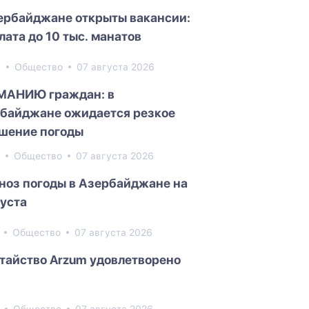
ербайджане открыты вакансии:
лата до 10 тыс. манатов
5
Общество
07 августа 2026
МАНИЮ граждан: в
байджане ожидается резкое
шение погоды
3
Общество
07 августа 2026
ноз погоды в Азербайджане на
густа
3
Общество
07 августа 2026
тайство Arzum удовлетворено