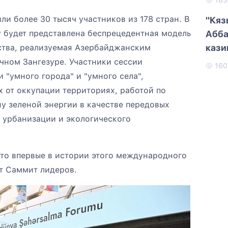
18
ли более 30 тысяч участников из 178 стран. В
"Кяз
 будет представлена беспрецедентная модель
Абба
кази
ства, реализуемая Азербайджанским
чном Зангезуре. Участники сессии
16
 "умного города" и "умного села",
от оккупации территориях, работой по
у зеленой энергии в качестве передовых
 урбанизации и экологического
что впервые в истории этого международного
т Саммит лидеров.