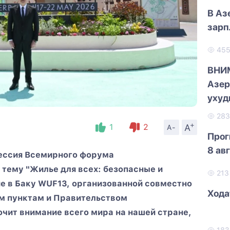
В Аз
зарп
45
ВНИ
Азер
ухуд
28
+
A
1
2
A-
Прог
8 ав
 сессия Всемирного форума
 тему "Жилье для всех: безопасные и
21
е в Баку WUF13, организованной совместно
Хода
м пунктам и Правительством
чит внимание всего мира на нашей стране,