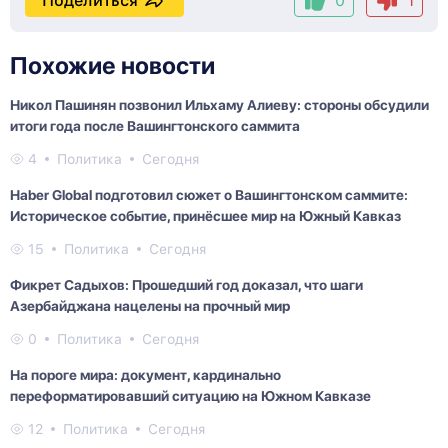
Поделиться
0
1
Похожие новости
Никол Пашинян позвонил Ильхаму Алиеву: стороны обсудили
итоги года после Вашингтонского саммита
4
Политика
Сегодня
Haber Global подготовил сюжет о Вашингтонском саммите:
Историческое событие, принёсшее мир на Южный Кавказ
15
Политика
Сегодня
Фикрет Садыхов: Прошедший год доказал, что шаги
Азербайджана нацелены на прочный мир
0
Политика
Сегодня
На пороге мира: документ, кардинально
переформатировавший ситуацию на Южном Кавказе
12
Политика
Сегодня