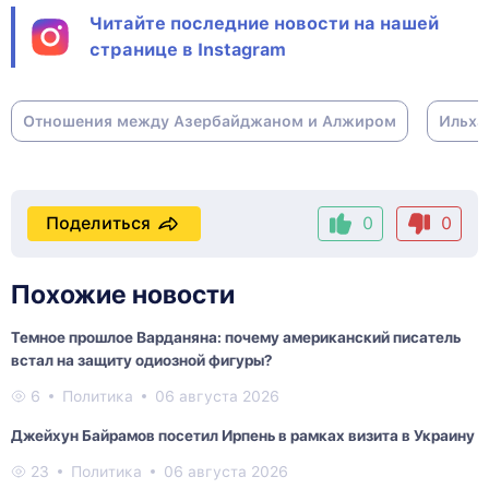
Читайте последние новости на нашей
странице в Instagram
Отношения между Азербайджаном и Алжиром
Ильха
Поделиться
0
0
Похожие новости
Темное прошлое Варданяна: почему американский писатель
встал на защиту одиозной фигуры?
6
Политика
06 августа 2026
Джейхун Байрамов посетил Ирпень в рамках визита в Украину
23
Политика
06 августа 2026