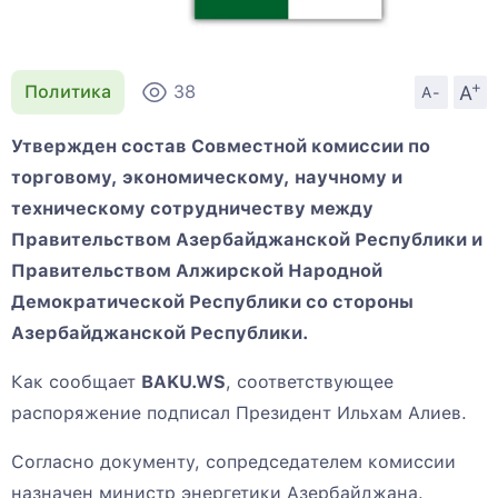
+
A
Политика
38
A-
Утвержден состав Совместной комиссии по
торговому, экономическому, научному и
техническому сотрудничеству между
Правительством Азербайджанской Республики и
Правительством Алжирской Народной
Демократической Республики со стороны
Азербайджанской Республики.
Как сообщает
BAKU.WS
, соответствующее
распоряжение подписал Президент Ильхам Алиев.
Согласно документу, сопредседателем комиссии
назначен министр энергетики Азербайджана.