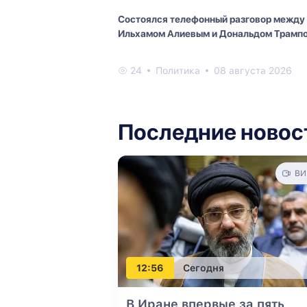
Состоялся телефонный разговор между
Ильхамом Алиевым и Дональдом Трамп
24
Политика
08 августа 2026
Последние новос
ВИ
12:56
Сегодня
В Иране впервые за пять