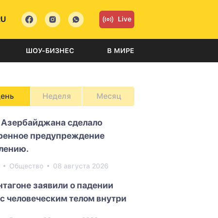
RU
Live
ШОУ-БИЗНЕС
В МИРЕ
ень
Неделя
Месяц
Азербайджана сделало
ренное предупреждение
лению.
4
Общество
08 августа 2026
нтагоне заявили о падении
с человеческим телом внутри