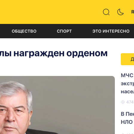
ОБЩЕСТВО
СПОРТ
ЭТО ИНТЕРЕСНО
лы награжден орденом
Д
МЧС 
экст
насе
47
В Пе
НЛО 