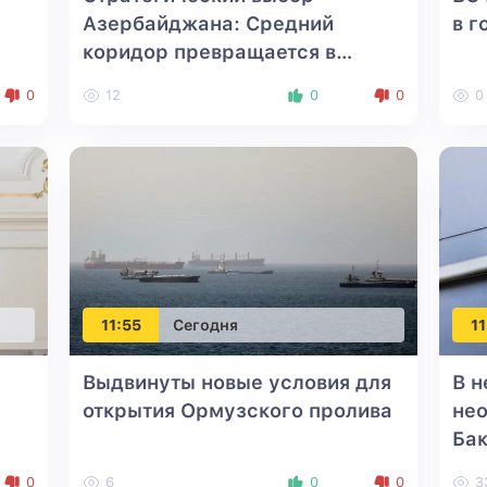
Азербайджана: Средний
в г
коридор превращается в
главный маршрут Евразии
0
12
0
0
0
11:55
Сегодня
11
Выдвинуты новые условия для
В н
открытия Ормузского пролива
не
Ба
0
6
0
0
3