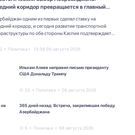
едний коридор превращается в главный
ршрут Евразии
рбайджан одним из первых сделал ставку на
дний коридор, и сегодня развитие транспортной
раструктуры по обе стороны Каспия подтверждает
вильность это...
2
Политика
12:38 09 августа 2026
Ильхам Алиев направил письмо президенту
США Дональду Трампу
33
Политика
08 августа 2026
 на
365 дней назад: Встреча, закрепившая победу
Азербайджана
5
Политика
08 августа 2026