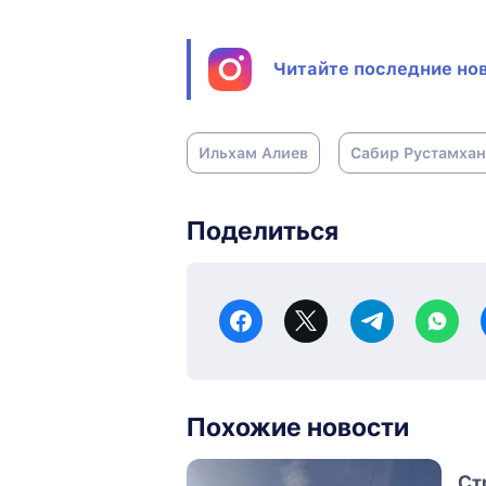
Читайте последние нов
Ильхам Алиев
Сабир Рустамха
Поделиться
Похожие новости
Ст