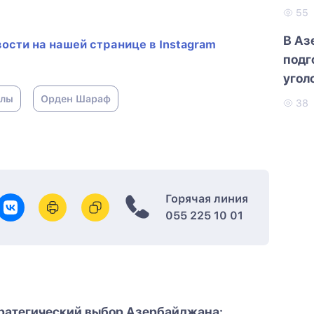
55
В Аз
ости на нашей странице в Instagram
подг
угол
нлы
Орден Шараф
38
Горячая линия
055 225 10 01
ратегический выбор Азербайджана: