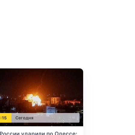
:15
Сегодня
России ударили по Одессе: