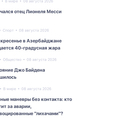
8
В мире
08 августа 2026
чался отец Лионеля Месси
Спорт
08 августа 2026
скресенье в Азербайджане
ается 40-градусная жара
Общество
08 августа 2026
ояние Джо Байдена
шилось
В мире
08 августа 2026
ные маневры без контакта: кто
тит за аварии,
воцированные "лихачами"?