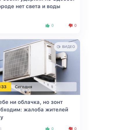
ороде нет света и воды
0
0
ВИДЕО
:33
Сегодня
ебе ни облачка, но зонт
обходим: жалоба жителей
ку
3
0
0