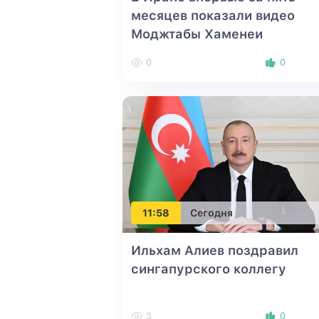
месяцев показали видео
Моджтабы Хаменеи
0
0
11:58
Сегодня
Ильхам Алиев поздравил
сингапурского коллегу
3
0