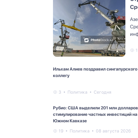
Ср
ма
Азе
Сре
инф
пра
1
Ильхам Алиев поздравил сингапурского
коллегу
3
Политика
Сегодня
Рубио: США выделили 201 млн долларов
стимулирование частных инвестиций на
Южном Кавказе
19
Политика
08 августа 2026