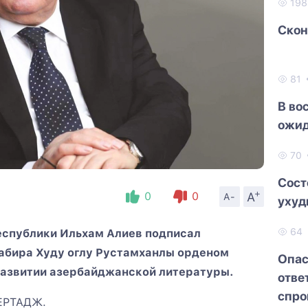
19
Скон
81
В во
ожид
70
Сост
+
A
0
0
A-
ухуд
64
спублики Ильхам Алиев подписал
абира Худу оглу Рустамханлы орденом
Опас
развитии азербайджанской литературы.
отве
спро
ЗЕРТАДЖ.