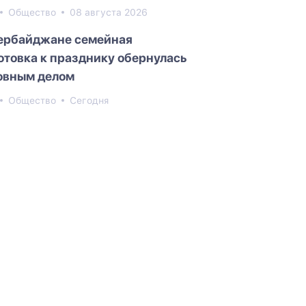
Общество
08 августа 2026
ербайджане семейная
отовка к празднику обернулась
овным делом
Общество
Сегодня