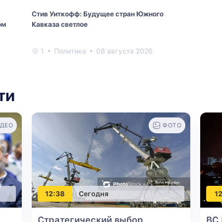
Стив Уиткофф: Будущее стран Южного
ом
Кавказа светлое
1
Политика
08 августа 2026
ти
ДЕО
ФОТО
12:38
Сегодня
12
Стратегический выбор
ВС 