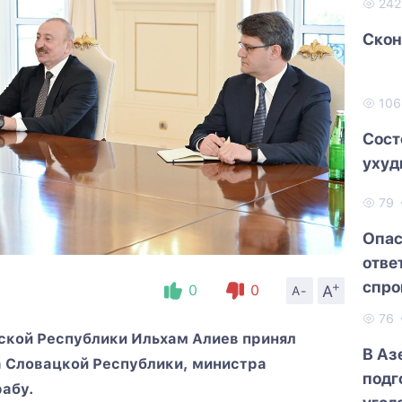
24
Скон
10
Сост
ухуд
79
Опас
отве
спро
+
A
0
0
A-
76
ской Республики Ильхам Алиев принял
В Аз
 Словацкой Республики, министра
подг
абу.