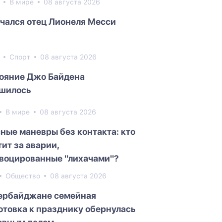
2
В мире
08 августа 2026
чался отец Лионеля Месси
6
Спорт
08 августа 2026
ояние Джо Байдена
шилось
В мире
08 августа 2026
ные маневры без контакта: кто
тит за аварии,
воцированные "лихачами"?
Общество
08 августа 2026
ербайджане семейная
отовка к празднику обернулась