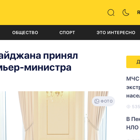
ОБЩЕСТВО
СПОРТ
ЭТО ИНТЕРЕСНО
айджана принял
Д
мьер-министра
МЧС 
экст
насе
ФОТО
53
В Пе
НЛО 