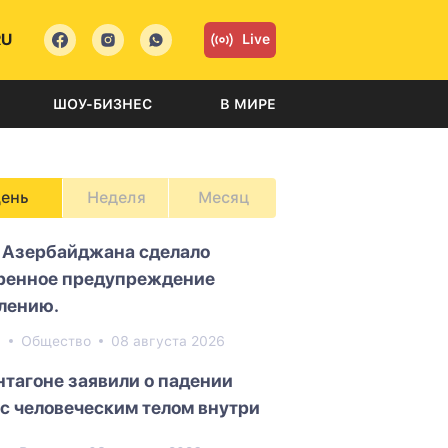
RU
Live
ШОУ-БИЗНЕС
В МИРЕ
ень
Неделя
Месяц
Азербайджана сделало
ренное предупреждение
лению.
5
Общество
08 августа 2026
нтагоне заявили о падении
с человеческим телом внутри