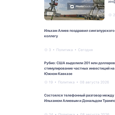
инф
пра
2
Ильхам Алиев поздравил сингапурского
коллегу
3
Политика
Сегодня
Рубио: США выделили 201 млн долларов
стимулирование частных инвестиций на
Южном Кавказе
19
Политика
08 августа 2026
Состоялся телефонный разговор между
Ильхамом Алиевым и Дональдом Трамп
24
Политика
08 августа 2026