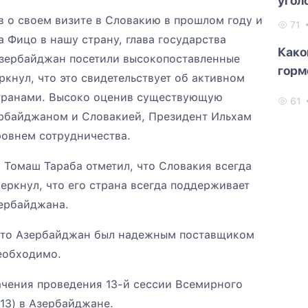
угол
в о своем визите в Словакию в прошлом году и
71
 Фицо в нашу страну, глава государства
Како
 Азербайджан посетили высокопоставленные
горм
ркнул, что это свидетельствует об активном
транами. Высоко оценив существующую
61
рбайджаном и Словакией, Президент Ильхам
ровнем сотрудничества.
 Томаш Тараба отметил, что Словакия всегда
ркнул, что его страна всегда поддерживает
ербайджана.
 что Азербайджан был надежным поставщиком
необходимо.
ачения проведения 13-й сессии Всемирного
13) в Азербайджане.