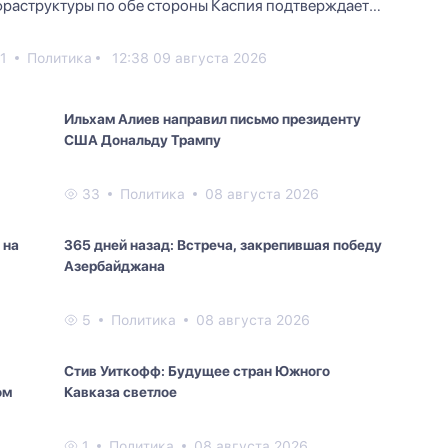
раструктуры по обе стороны Каспия подтверждает
вильность это...
1
Политика
12:38 09 августа 2026
Ильхам Алиев направил письмо президенту
США Дональду Трампу
33
Политика
08 августа 2026
 на
365 дней назад: Встреча, закрепившая победу
Азербайджана
5
Политика
08 августа 2026
Стив Уиткофф: Будущее стран Южного
ом
Кавказа светлое
1
Политика
08 августа 2026