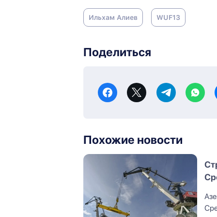
Ильхам Алиев
WUF13
Поделиться
Похожие новости
Ст
Ср
ма
Азе
Сре