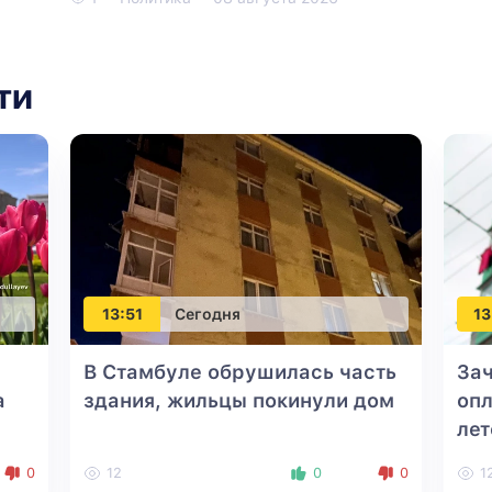
ти
13:51
Сегодня
13
В Стамбуле обрушилась часть
За
а
здания, жильцы покинули дом
опл
лет
0
12
0
0
1