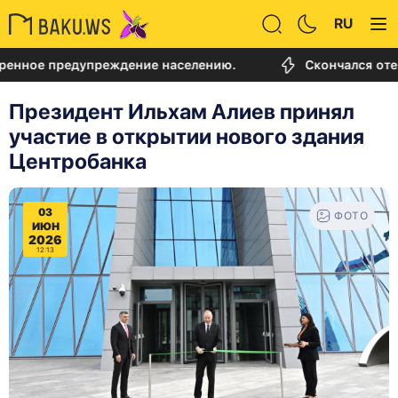
RU
 предупреждение населению.
Скончался отец Лион
Президент Ильхам Алиев принял
участие в открытии нового здания
Центробанка
03
ФОТО
ИЮН
2026
12:13