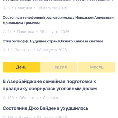
5
Политика
08 августа 2026
Состоялся телефонный разговор между Ильхамом Алиевым и
Дональдом Трампом
24
Политика
08 августа 2026
Стив Уиткофф: Будущее стран Южного Кавказа светлое
1
Политика
08 августа 2026
День
Неделя
Месяц
В Азербайджане семейная подготовка к
празднику обернулась уголовным делом
133
Общество
Сегодня
Состояние Джо Байдена ухудшилось
113
В мире
08 августа 2026