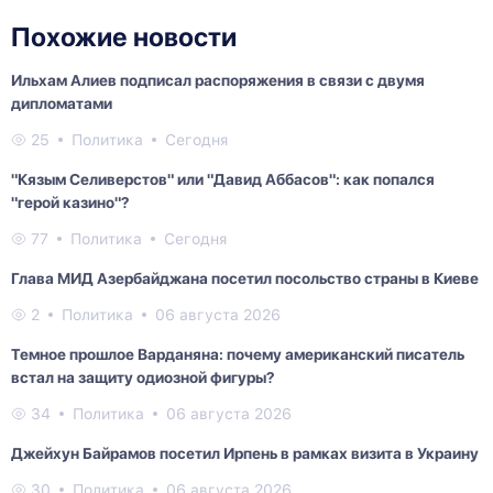
Похожие новости
Ильхам Алиев подписал распоряжения в связи с двумя
дипломатами
25
Политика
Сегодня
"Кязым Селиверстов" или "Давид Аббасов": как попался
"герой казино"?
77
Политика
Сегодня
Глава МИД Азербайджана посетил посольство страны в Киеве
2
Политика
06 августа 2026
Темное прошлое Варданяна: почему американский писатель
встал на защиту одиозной фигуры?
34
Политика
06 августа 2026
Джейхун Байрамов посетил Ирпень в рамках визита в Украину
30
Политика
06 августа 2026