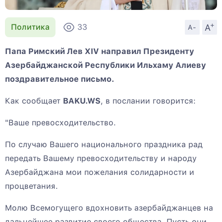
+
A
Политика
33
A-
Папа Римский Лев XIV направил Президенту
Азербайджанской Республики Ильхаму Алиеву
поздравительное письмо.
Как сообщает
BAKU.WS
, в послании говорится:
"Ваше превосходительство.
По случаю Вашего национального праздника рад
передать Вашему превосходительству и народу
Азербайджана мои пожелания солидарности и
процветания.
Молю Всемогущего вдохновить азербайджанцев на
дальнейшее развитие своего общества. Пусть они