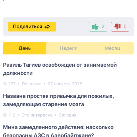
Поделиться
2
0
День
Неделя
Месяц
Равиль Тагиев освобожден от занимаемой
должности
127
Политика
07 августа 2026
Названа простая привычка для пожилых,
замедляющая старение мозга
119
Это интересно
Сегодня
Мина замедленного действия: насколько
безопасны АЗС в Азербайджане?