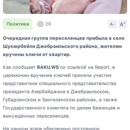
+
A
Политика
20
A-
Очередная группа переселенцев прибыла в село
Шукюрбейли Джебраильского района, жителям
вручены ключи от квартир.
Как сообщает
BAKU.WS
со ссылкой на Report, в
церемонии вручения ключей приняли участие
представители специального представительства
президента Азербайджана в Джебраильском,
Губадлинском и Зангиланском районах, а также
Государственного комитета по делам беженцев и
вынужденных переселенцев.
На данном этапе обеспечено постоянное