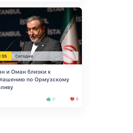
:35
Сегодня
н и Оман близки к
глашению по Ормузскому
оливу
0
0