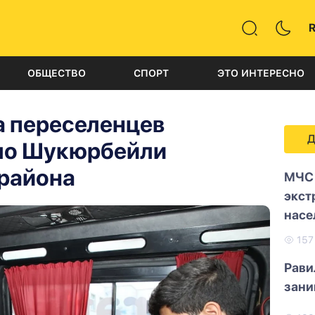
ОБЩЕСТВО
СПОРТ
ЭТО ИНТЕРЕСНО
а переселенцев
Д
ело Шукюрбейли
района
МЧС 
экст
насе
15
Рави
зани