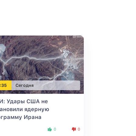
:35
Сегодня
И: Удары США не
тановили ядерную
ограмму Ирана
0
0