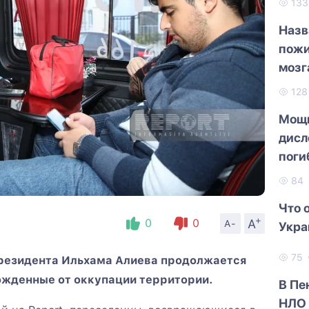
13
Назв
пожи
мозг
12
Мощн
дисл
поги
84
Что 
+
A
0
0
A-
Укра
75
Президента Ильхама Алиева продолжается
ожденные от оккупации территории.
В Пе
НЛО 