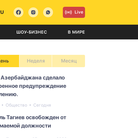
RU
Live
ШОУ-БИЗНЕС
В МИРЕ
ень
Неделя
Месяц
Азербайджана сделало
ренное предупреждение
лению.
7
Общество
Сегодня
ль Тагиев освобожден от
маемой должности