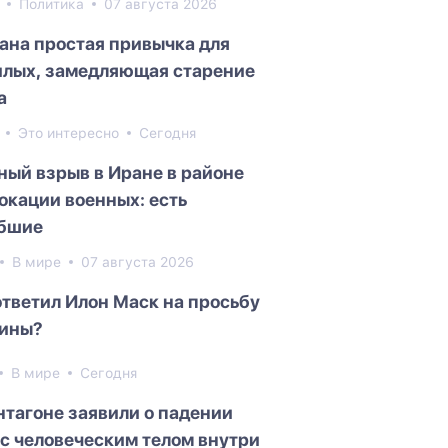
3
Политика
07 августа 2026
ана простая привычка для
лых, замедляющая старение
а
8
Это интересно
Сегодня
ый взрыв в Иране в районе
окации военных: есть
бшие
В мире
07 августа 2026
ответил Илон Маск на просьбу
ины?
В мире
Сегодня
нтагоне заявили о падении
с человеческим телом внутри