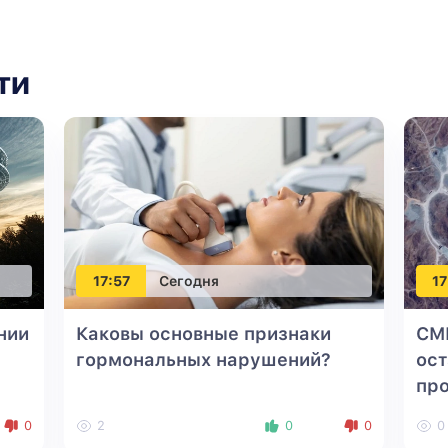
ти
17:57
Сегодня
17
нии
Каковы основные признаки
СМ
гормональных нарушений?
ос
пр
0
2
0
0
0