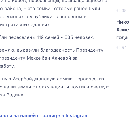
ой на Report, переселенцы, возвращающиеся в
 района, - это семьи, которые ранее были
68
 регионах республики, в основном в
Нико
истративных зданиях.
Алие
года
ли переселены 119 семей - 535 человек.
самм
54
землю, выразили благодарность Президенту
президенту Мехрибан Алиевой за
аботу.
стную Азербайджанскую армию, героических
 наши земли от оккупации, и почтили светлую
за Родину.
ости на нашей странице в Instagram