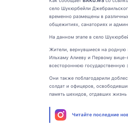
Как сообщает
BAKU.WS
со ссылк
село Шукюрбейли Джебраильского
временно размещены в различных
общежитиях, санаториях и админ
На данном этапе в село Шукюрбей
Жители, вернувшиеся на родную 
Ильхаму Алиеву и Первому вице-
всестороннюю государственную з
Они также поблагодарили добле
солдат и офицеров, освободивших
память шехидов, отдавших жизнь 
Читайте последние нов