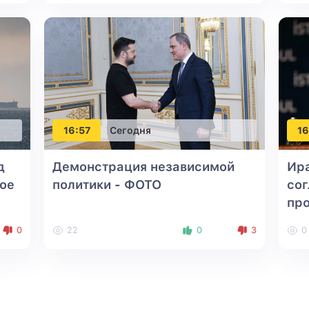
16:57
Сегодня
16
д
Демонстрация независимой
Ира
ое
политики - ФОТО
со
пр
0
22
0
3
0