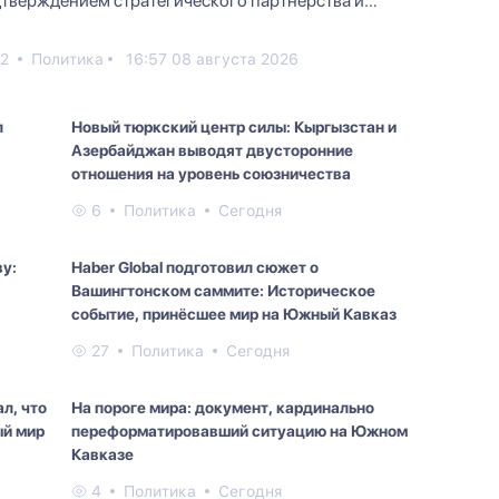
тверждением стратегического партнерства и
зменной политической подд...
2
Политика
16:57 08 августа 2026
л
Новый тюркский центр силы: Кыргызстан и
Азербайджан выводят двусторонние
отношения на уровень союзничества
6
Политика
Сегодня
у:
Haber Global подготовил сюжет о
Вашингтонском саммите: Историческое
событие, принёсшее мир на Южный Кавказ
27
Политика
Сегодня
л, что
На пороге мира: документ, кардинально
ый мир
переформатировавший ситуацию на Южном
Кавказе
4
Политика
Сегодня