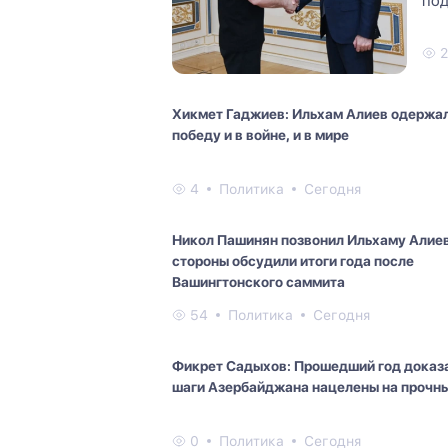
под
неи
2
Хикмет Гаджиев: Ильхам Алиев одержа
победу и в войне, и в мире
4
Политика
Сегодня
Никол Пашинян позвонил Ильхаму Алиев
стороны обсудили итоги года после
Вашингтонского саммита
54
Политика
Сегодня
Фикрет Садыхов: Прошедший год доказа
шаги Азербайджана нацелены на прочн
0
Политика
Сегодня