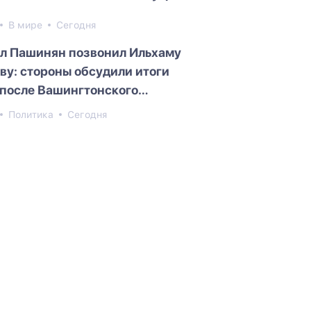
В мире
Сегодня
л Пашинян позвонил Ильхаму
ву: стороны обсудили итоги
 после Вашингтонского
ита
Политика
Сегодня