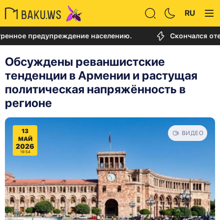
RU
е предупреждение населению.
Скончался отец Лио
Обсуждены реваншистские
тенденции в Армении и растущая
политическая напряжённость в
регионе
13
ВИДЕО
МАЙ
2026
19:54