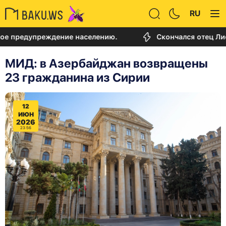
RU
едупреждение населению.
Скончался отец Лионеля
МИД: в Азербайджан возвращены
23 гражданина из Сирии
12
ИЮН
2026
23:56