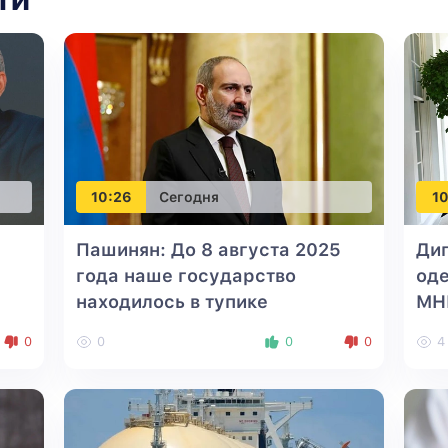
10:26
Сегодня
10
Пашинян: До 8 августа 2025
Ди
года наше государство
оде
находилось в тупике
МН
0
0
0
0
4