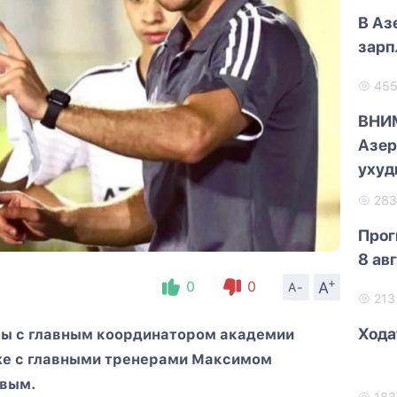
В Аз
зарп
45
ВНИ
Азер
ухуд
28
Прог
8 ав
+
A
0
0
A-
21
Хода
ты с главным координатором академии
же с главными тренерами Максимом
овым.