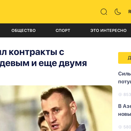
ОБЩЕСТВО
СПОРТ
ЭТО ИНТЕРЕСНО
л контракты с
Д
девым и еще двумя
Силь
поту
85
В Аз
новы
58