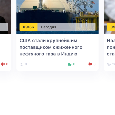
09:36
Сегодня
09
США стали крупнейшим
Наз
поставщиком сжиженного
по
нефтяного газа в Индию
ста
0
0
0
0
2