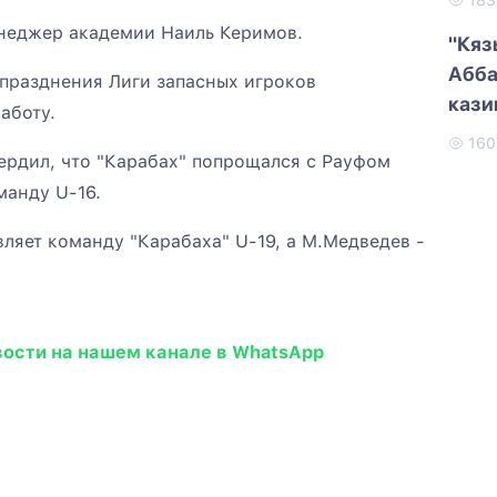
18
неджер академии Наиль Керимов.
"Кяз
Абба
упразднения Лиги запасных игроков
кази
аботу.
16
ердил, что "Карабах" попрощался с Рауфом
манду U-16.
вляет команду "Карабаха" U-19, а М.Медведев -
вости на нашем канале в WhatsApp