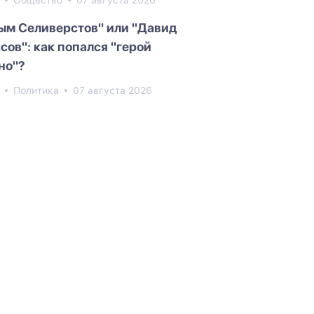
3
Общество
07 августа 2026
ым Селиверстов" или "Давид
сов": как попался "герой
но"?
0
Политика
07 августа 2026