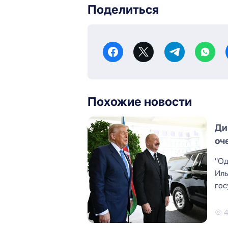
Поделиться
Похожие новости
Ди
оч
"Од
Иль
гос
шаг