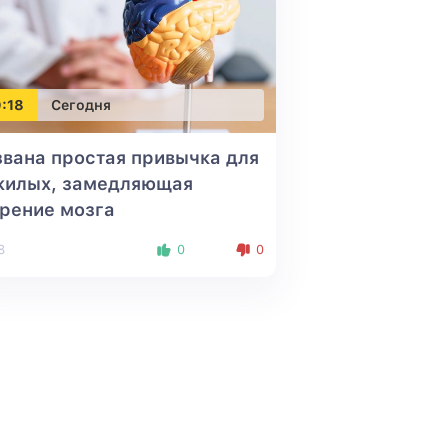
:18
Сегодня
вана простая привычка для
жилых, замедляющая
рение мозга
8
0
0