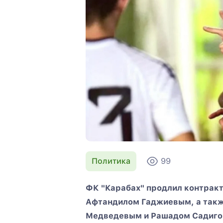
Политика
99
ФК "Карабах" продлил контрак
Афтандилом Гаджиевым, а так
Медведевым и Рашадом Садиг