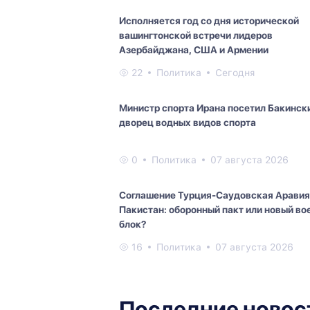
Исполняется год со дня исторической
вашингтонской встречи лидеров
Азербайджана, США и Армении
22
Политика
Сегодня
Министр спорта Ирана посетил Бакинск
дворец водных видов спорта
0
Политика
07 августа 2026
Соглашение Турция-Саудовская Аравия
Пакистан: оборонный пакт или новый во
блок?
16
Политика
07 августа 2026
Последние новос