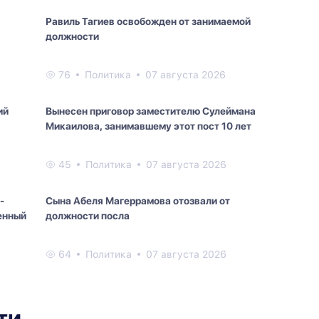
Равиль Тагиев освобожден от занимаемой
должности
76
Политика
07 августа 2026
ий
Вынесен приговор заместителю Сулеймана
Микаилова, занимавшему этот пост 10 лет
45
Политика
07 августа 2026
-
Сына Абеля Магеррамова отозвали от
енный
должности посла
64
Политика
07 августа 2026
ти