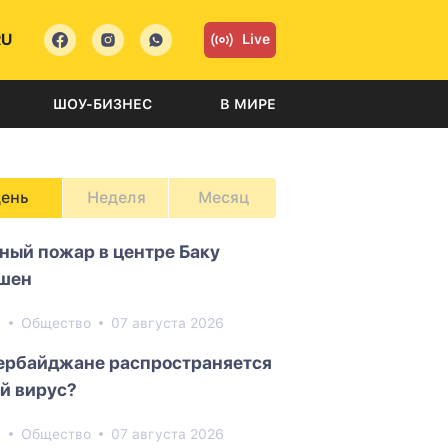
RU
Live
ШОУ-БИЗНЕС
В МИРЕ
ень
Неделя
Месяц
ный пожар в центре Баку
шен
3
Общество
07 августа 2026
ербайджане распространяется
й вирус?
0
Общество
07 августа 2026