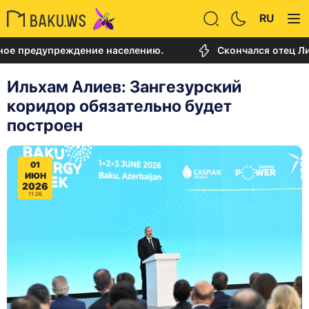
RU
едупреждение населению.
Скончался отец Лионеля
Ильхам Алиев: Зангезурский
коридор обязательно будет
построен
01
ИЮН
2026
11:26