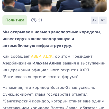
+
A
Политика
31
A-
Мы открываем новые транспортные коридоры,
инвестируя в железнодорожную и
автомобильную инфраструктуру.
Как сообщает
АЗЕРТАДЖ
, об этом Президент
Азербайджана
Ильхам Алиев
заявил в выступлении
на церемонии официального открытия XXXI
"Бакинского энергетического форума".
Напомнив, что коридор Восток-Запад успешно
функционирует, глава государства отметил:
"Зангезурский коридор, который станет еще одним
ответвлением коридора Восток-Запад, обязательно