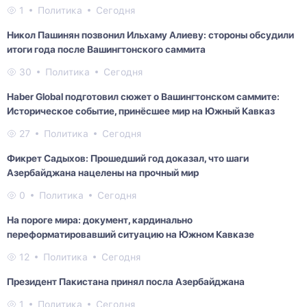
1
Политика
Сегодня
Никол Пашинян позвонил Ильхаму Алиеву: стороны обсудили
итоги года после Вашингтонского саммита
30
Политика
Сегодня
Haber Global подготовил сюжет о Вашингтонском саммите:
Историческое событие, принёсшее мир на Южный Кавказ
27
Политика
Сегодня
Фикрет Садыхов: Прошедший год доказал, что шаги
Азербайджана нацелены на прочный мир
0
Политика
Сегодня
На пороге мира: документ, кардинально
переформатировавший ситуацию на Южном Кавказе
12
Политика
Сегодня
Президент Пакистана принял посла Азербайджана
1
Политика
Сегодня